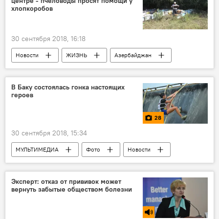
центре - пчеловоды просят помощи у
хлопкоробов
30 сентября 2018, 16:18
Новости
ЖИЗНЬ
Азербайджан
Экономика
помощь
Мед
Пчелы
хлопкоробы
пасека
В Баку состоялась гонка настоящих
героев
пчеловоды
28
30 сентября 2018, 15:34
МУЛЬТИМЕДИА
Фото
Новости
Азербайджан
Эксперт: отказ от прививок может
вернуть забытые обществом болезни