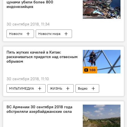
цунами убили более 800
индонезийцев
30 сентября 2018, 11:34
Новости
Новости мира
Индонезия
жертвы
землетрясение
Цунами
Пять жутких качелей в Китае:
раскачиваться придется над отвесным
обрывом
1:03
30 сентября 2018, 11:10
МУЛЬТИМЕДИА
ЖИЗНЬ
Видео
Новости
Новости мира
ВС Армении 30 сентября 2018 года
обстреляли азербайджанские села