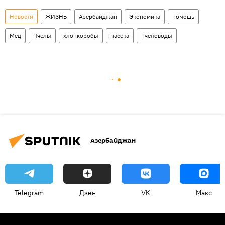
Новости
ЖИЗНЬ
Азербайджан
Экономика
помощь
Мед
Пчелы
хлопкоробы
пасека
пчеловоды
Азербайджан
Telegram
Дзен
VK
Макс