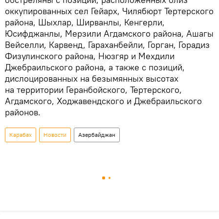
оккупированных сел Гейарх, Чилябюрт Тертерского
района, Шыхлар, Ширванлы, Кенгерли,
Юсифджанлы, Мерзили Агдамского района, Ашагы
Вейселли, Карвенд, Гараханбейли, Горган, Горадиз
Физулинского района, Нюзгяр и Мехдили
Джебраильского района, а также с позиций,
дислоцированных на безымянных высотах
на территории Геранбойского, Тертерского,
Агдамского, Ходжавендского и Джебраильского
районов.
Карабах
Новости
Азербайджан