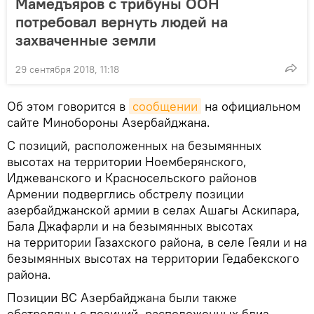
Мамедъяров с трибуны ООН
потребовал вернуть людей на
захваченные земли
29 сентября 2018, 11:18
Об этом говорится в
сообщении
на официальном
сайте Минобороны Азербайджана.
С позиций, расположенных на безымянных
высотах на территории Ноемберянского,
Иджеванского и Красносельского районов
Армении подверглись обстрелу позиции
азербайджанской армии в селах Ашагы Аскипара,
Бала Джафарли и на безымянных высотах
на территории Газахского района, в селе Геяли и на
безымянных высотах на территории Гедабекского
района.
Позиции ВС Азербайджана были также
обстреляны с позиций, расположенных близ