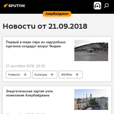
Азербайджан
Новости от 21.09.2018
Первый в мире парк из надгробных
курганов создадут вокруг Гянджи
21 сентября 2018, 23:55
Новости
Культура
ЖИЗНЬ
Азербайджан
Гянджа
парк
Курган
Энергетическая хартия учла
пожелания Азербайджана