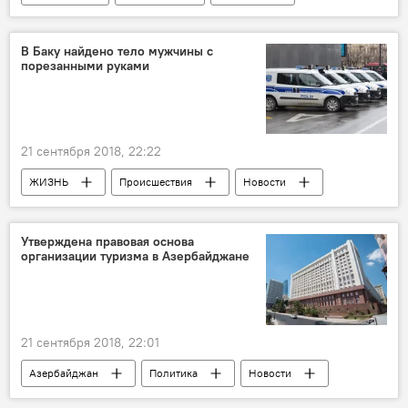
Азербайджан
Баку
Бродвей
День
В Баку найдено тело мужчины с
порезанными руками
21 сентября 2018, 22:22
ЖИЗНЬ
Происшествия
Новости
Баку
тело
Мужчина
самоубийство
Утверждена правовая основа
организации туризма в Азербайджане
21 сентября 2018, 22:01
Азербайджан
Политика
Новости
Экономика
туризм
правовое поле