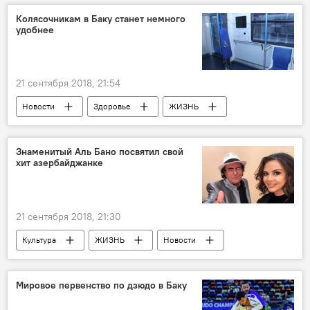
Колясочникам в Баку станет немного
удобнее
21 сентября 2018, 21:54
Новости
Здоровье
ЖИЗНЬ
ТЕХНОЛОГИИ
Экономика
Баку
ЗАО "Бакинский метрополитен"
Знаменитый Аль Бано посвятил свой
хит азербайджанке
колясочник
удобство
21 сентября 2018, 21:30
Культура
ЖИЗНЬ
Новости
Новости мира
Мировое первенство по дзюдо в Баку