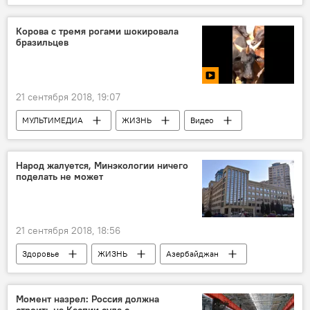
Пресс-центр
Новости
Россия
Корова с тремя рогами шокировала
бразильцев
21 сентября 2018, 19:07
МУЛЬТИМЕДИА
ЖИЗНЬ
Видео
Новости
Новости мира
Бразилия
Корова
Народ жалуется, Минэкологии ничего
поделать не может
21 сентября 2018, 18:56
Здоровье
ЖИЗНЬ
Азербайджан
Происшествия
Новости
Момент назрел: Россия должна
строить на Каспии суда с