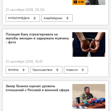
2:18
21 сентября 2018, 20:00
МУЛЬТИМЕДИА
Азербайджан
Видео
Новости
Россия
Пресс-центр
Полиция Баку отреагировала на
жалобы женщин и задержала мужчину
- фото
21 сентября 2018, 19:47
ЖИЗНЬ
Происшествия
Новости
Закир Гасанов оценил уровень
отношений с Россией в военной сфере