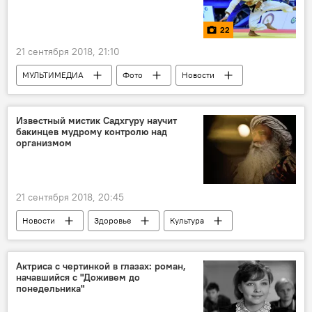
22
21 сентября 2018, 21:10
МУЛЬТИМЕДИА
Фото
Новости
ЖИЗНЬ
Азербайджан
Спорт
Новости мира
Известный мистик Садхгуру научит
бакинцев мудрому контролю над
организмом
21 сентября 2018, 20:45
Новости
Здоровье
Культура
ЖИЗНЬ
Спорт
Баку
Садхгуру
мистик
контроль
Актриса с чертинкой в глазах: роман,
начавшийся с "Доживем до
организм
понедельника"