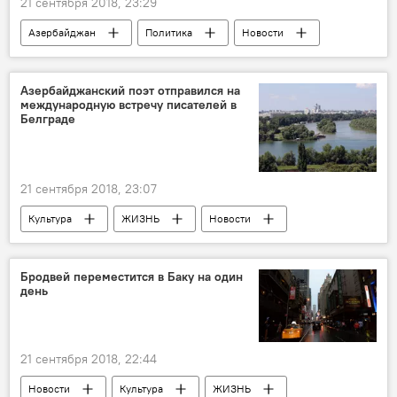
21 сентября 2018, 23:29
Азербайджан
Политика
Новости
Новости мира
Экономика
Международная энергетическая хартия
Азербайджанский поэт отправился на
международную встречу писателей в
Белграде
21 сентября 2018, 23:07
Культура
ЖИЗНЬ
Новости
Белград
Поэт
Азербайджан
Бродвей переместится в Баку на один
день
21 сентября 2018, 22:44
Новости
Культура
ЖИЗНЬ