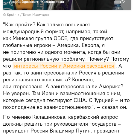
Азербайджаном - Калашников
© Sputnik / Талех Махмудов
"Как пройти? Как только возникает
международный формат, например, такой
как Минская группа ОБСЕ, где присутствуют
глобальные игроки – Америка, Европа, я
не припомню ни одного момента, когда бы они
решили региональную проблему. Почему? Потому
что
интересы России и Америки расходятся
. А
раз так, то заинтересована ли Россия в решении
регионального конфликта? Конечно,
заинтересована. А заинтересована ли Америка?
Не уверен. Там Иран и взаимоотношения с ним,
которые сегодня тестируют США. С Турцией – и то
похолодание во взаимоотношениях", — сказал он.
По мнению Калашникова, карабахский вопрос
должны решить три руководителя государств –
президент России Владимир Путин, президент