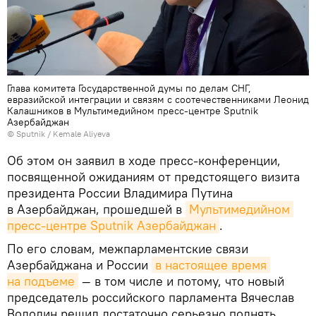
Глава комитета Государственной думы по делам СНГ,
евразийской интеграции и связям с соотечественниками Леонид
Калашников в Мультимедийном пресс-центре Sputnik
Азербайджан
©
Sputnik / Kemale Aliyeva
Об этом он заявил в ходе пресс-конференции,
посвященной ожиданиям от предстоящего визита
президента России Владимира Путина
в Азербайджан, прошедшей в
Мультимедийном 
пресс-центре Sputnik Азербайджан
.
По его словам, межпарламентские связи
Азербайджана и России
в настоящее время 
на подъеме
— в том числе и потому, что новый
председатель российского парламента Вячеслав
Володин решил достаточно серьезно поднять