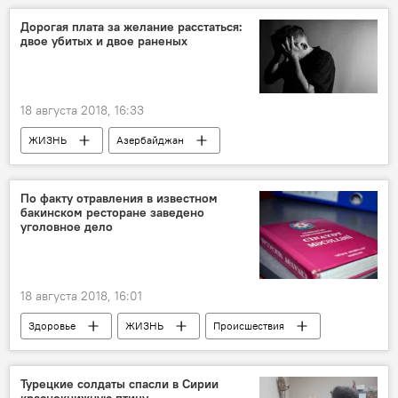
Дорогая плата за желание расстаться:
двое убитых и двое раненых
18 августа 2018, 16:33
ЖИЗНЬ
Азербайджан
Происшествия
Новости
Раненные
плата
убитые
расставание
По факту отравления в известном
бакинском ресторане заведено
уголовное дело
18 августа 2018, 16:01
Здоровье
ЖИЗНЬ
Происшествия
Новости
Баку
отравление
Ресторан
Уголовное дело
Турецкие солдаты спасли в Сирии