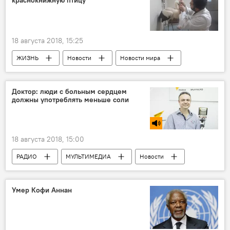
краснокнижную птицу
18 августа 2018, 15:25
ЖИЗНЬ
Новости
Новости мира
Сирия
Турция
солдаты
Птица
Красная книга
Спасение
Доктор: люди с больным сердцем
должны употреблять меньше соли
18 августа 2018, 15:00
РАДИО
МУЛЬТИМЕДИА
Новости
Здоровье
ЖИЗНЬ
Новости мира
Умер Кофи Аннан