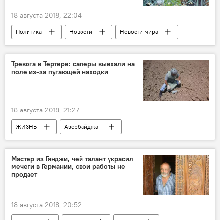
18 августа 2018, 22:04
Политика
Новости
Новости мира
Россия
Россия
Германия
встреча
Темы
Тревога в Тертере: саперы выехали на
поле из-за пугающей находки
18 августа 2018, 21:27
ЖИЗНЬ
Азербайджан
Происшествия
Новости
Тертерский район
Саперы
тревога
Мастер из Гянджи, чей талант украсил
мечети в Германии, свои работы не
находка
продает
18 августа 2018, 20:52