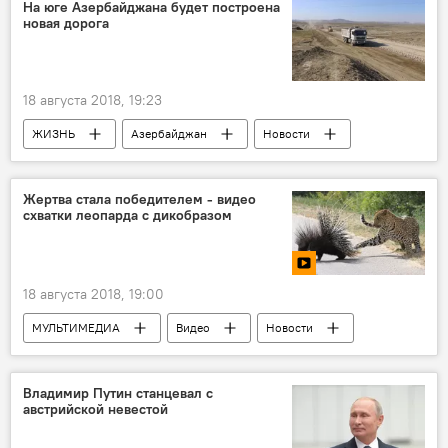
Экономика
Турция
лекарства
На юге Азербайджана будет построена
новая дорога
Контрабанда
товары
18 августа 2018, 19:23
ЖИЗНЬ
Азербайджан
Новости
Экономика
юг
дорога
строительство
Жертва стала победителем - видео
схватки леопарда с дикобразом
18 августа 2018, 19:00
МУЛЬТИМЕДИА
Видео
Новости
Новости мира
Владимир Путин станцевал с
австрийской невестой