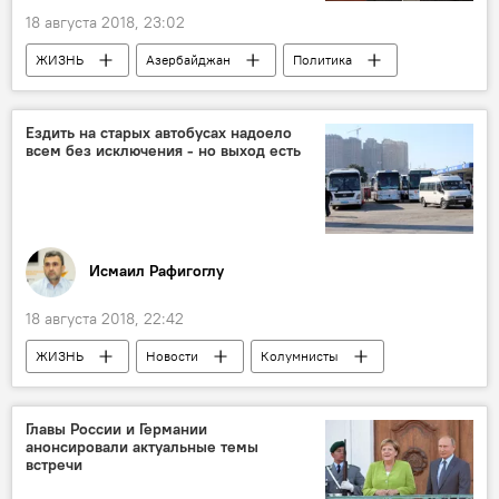
18 августа 2018, 23:02
ЖИЗНЬ
Азербайджан
Политика
Новости
Кофи Аннан
соболезнования
кончина
Ездить на старых автобусах надоело
всем без исключения - но выход есть
Исмаил Рафигоглу
18 августа 2018, 22:42
ЖИЗНЬ
Новости
Колумнисты
Экономика
автобусы
Выход
Главы России и Германии
анонсировали актуальные темы
встречи