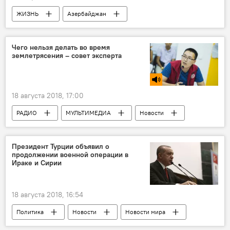
ЖИЗНЬ
Азербайджан
ТЕХНОЛОГИИ
Новости
Экономика
Иран
дорога
Чего нельзя делать во время
землетрясения – совет эксперта
Ремонт
граница
18 августа 2018, 17:00
РАДИО
МУЛЬТИМЕДИА
Новости
ЖИЗНЬ
Новости мира
Происшествия
Президент Турции объявил о
продолжении военной операции в
Ираке и Сирии
18 августа 2018, 16:54
Политика
Новости
Новости мира