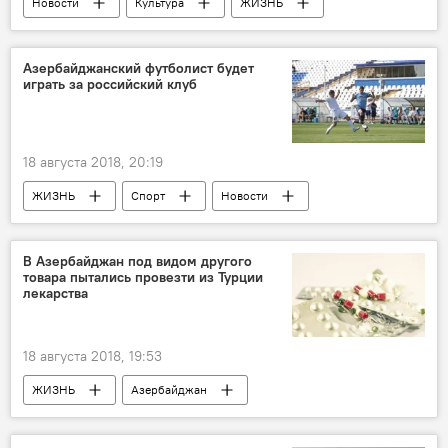
Новости
Культура
ЖИЗНЬ
Азербайджан
Гянджа
Германия
талант
Мастер
работы
Азербайджанский футболист будет
играть за российский клуб
мечеть
продажа
18 августа 2018, 20:19
ЖИЗНЬ
Спорт
Новости
Россия
Россия
Рамиль Шейдаев
Клуб
Футболист
игра
В Азербайджан под видом другого
товара пытались провезти из Турции
Азербайджан
лекарства
18 августа 2018, 19:53
ЖИЗНЬ
Азербайджан
Происшествия
Новости