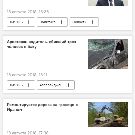
18 августа 2018, 18:33
ЖИЗНЬ
Политика
Новости
Новости мира
Россия
Австрия
танец
Невеста
Арестован водитель, сбивший трех
человек в Баку
18 августа 2018, 18:11
ЖИЗНЬ
Азербайджан
Происшествия
Новости
Баку
водитель
арест
Ремонтируется дорога на границе с
Ираном
18 августа 2018, 17:38