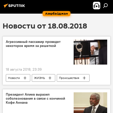
Азербайджан
Новости от 18.08.2018
Агрессивный пассажир проведет
некоторое время за решеткой
18 августа 2018, 23:39
Новости
ЖИЗНЬ
Происшествия
время
Пассажир
агрессия
за решеткой
Президент Алиев выразил
соболезнования в связи с кончиной
Кофи Аннана