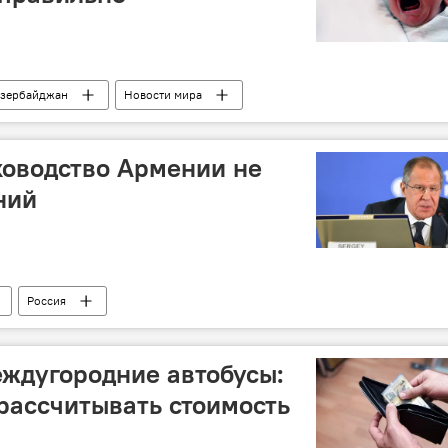
зербайджан
Новости мира
ководство Армении не
ний
Россия
ждугородние автобусы:
рассчитывать стоимость