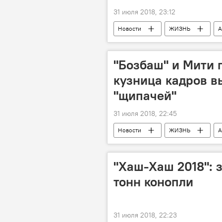
31 июля 2018, 23:12
Новости
ЖИЗНЬ
А
Гяпики
пассажиры
междугородние автобусы
р
"Бозбаш" и Мити 
кузница кадров в
"щипачей"
31 июля 2018, 22:45
Новости
ЖИЗНЬ
А
кузница
Кадры
уг
"Хаш-Хаш 2018": з
тонн конопли
31 июля 2018, 22:23