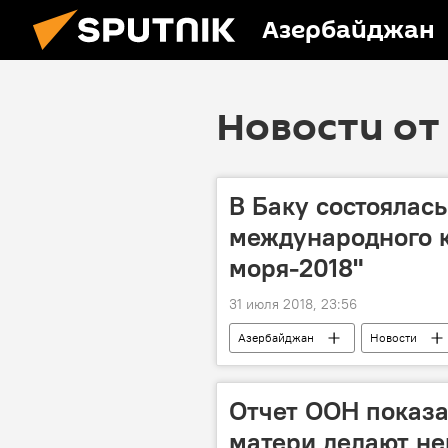
Азербайджан
Новости от 
В Баку состоялас
международного к
моря-2018"
31 июля 2018, 23:56
Азербайджан
Новости
Отчет ООН показа
матери делают н