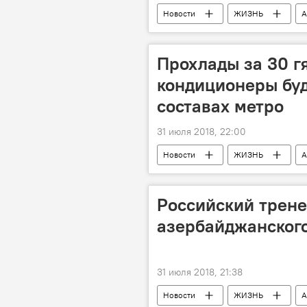
Новости
ЖИЗНЬ
А
ведомство
территории
северо-западный регион
Прохлады за 30 г
кондиционеры буд
составах метро
31 июля 2018, 22:00
Новости
ЖИЗНЬ
А
Гяпики
конструкция
Российский трене
азербайджанског
31 июля 2018, 21:38
Новости
ЖИЗНЬ
А