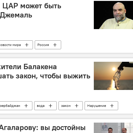
в ЦАР может быть
 Джемаль
овости мира
Россия
жители Балакена
ать закон, чтобы выжить
зербайджан
вода
закон
Нарушение
водопроводные линии
канализационная система
Агаларову: вы достойны