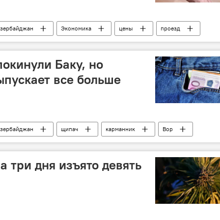
зербайджан
Экономика
цены
проезд
тарифы
стоимость
билет
асчет
покинули Баку, но
ыпускает все больше
зербайджан
щипач
карманник
Вор
оловный розыск
а три дня изъято девять