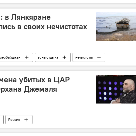
: в Лянкяране
ись в своих нечистотах
зербайджан
зона отдыха
нечистоты
рейд
отдыхающие
мена убитых в ЦАР
Орхана Джемаля
Россия