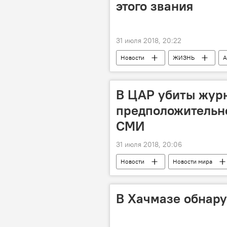
этого звания
31 июля 2018, 20:22
Новости
ЖИЗНЬ
А
звание
министр
де
музыкальный фестиваль "Жара"
В ЦАР убиты жур
предположительно
СМИ
31 июля 2018, 20:06
Новости
Новости мира
В Хачмазе обнару