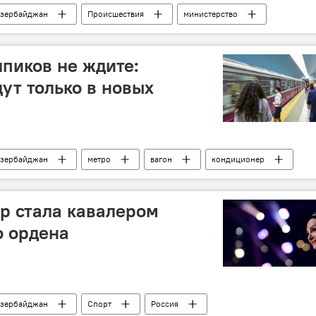
зербайджан
Происшествия
министерство
Конопля
обнаружили
Регион
япиков не ждите:
ут только в новых
зербайджан
метро
вагон
кондиционер
поезд
р стала кавалером
о ордена
зербайджан
Спорт
Россия