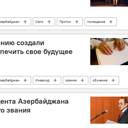
зербайджан
Село
Притон
помещение
кафе
ению создали
печить свое будущее
зербайджан
Инвалид
зрение
обучение
ента Азербайджана
го звания