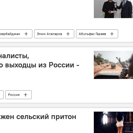
зербайджан
Эмин Агаларов
Абульфас Гараев
ятельность
пропаганда
"Жара-2018"
Мир
налисты,
 выходцы из России -
Россия
жен сельский притон