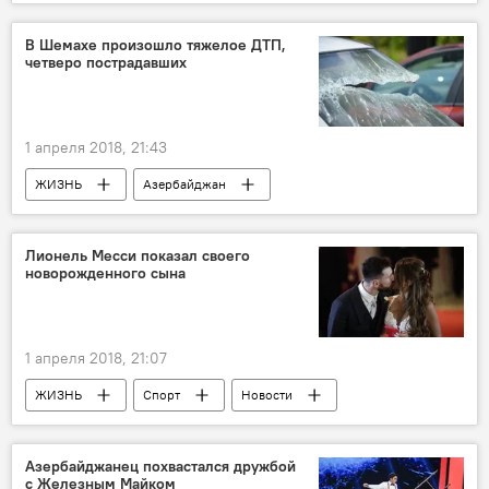
Экономика
Китай
США
Пошлины
импорт
В Шемахе произошло тяжелое ДТП,
четверо пострадавших
1 апреля 2018, 21:43
ЖИЗНЬ
Азербайджан
Происшествия
Новости
Шамахы
ДТП
Лионель Месси показал своего
новорожденного сына
1 апреля 2018, 21:07
ЖИЗНЬ
Спорт
Новости
Новости мира
Лионель Месси
сын
Новорожденный
Азербайджанец похвастался дружбой
с Железным Майком