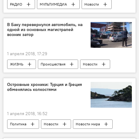
РАДИО
МУЛЬТИМЕДИА
Новости
ЖИЗНЬ
Новости мира
Происшествия
В Баку перевернулся автомобиль, на
одной из основных магистралей
возник затор
1 апреля 2018, 17:29
ЖИЗНЬ
Происшествия
Новости
Островные хроники: Турция и Греция
обменялись колкостями
1 апреля 2018, 16:52
Политика
Новости
Новости мира
Турция
Греция
Острова