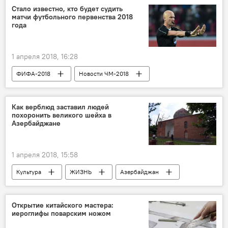
конфликт
колкость
Стало известно, кто будет судить
матчи футбольного первенства 2018
года
1 апреля 2018, 16:28
ФИФА-2018
Новости ЧМ-2018
ЖИЗНЬ
Спорт
Новости
Новости мира
Россия
Как верблюд заставил людей
похоронить великого шейха в
Азербайджане
1 апреля 2018, 15:58
Культура
ЖИЗНЬ
Азербайджан
Новости
верблюд
Шейх
Захоронение
Открытие китайского мастера:
иероглифы поварским ножом