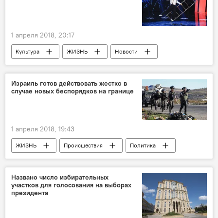
1 апреля 2018, 20:17
Культура
ЖИЗНЬ
Новости
Новости мира
Майк Тайсон
Узеир Новрузов
Дружба
циркач
Израиль готов действовать жестко в
случае новых беспорядков на границе
1 апреля 2018, 19:43
ЖИЗНЬ
Происшествия
Политика
Новости
Новости мира
Израиль
Беспорядки
граница
Названо число избирательных
участков для голосования на выборах
президента