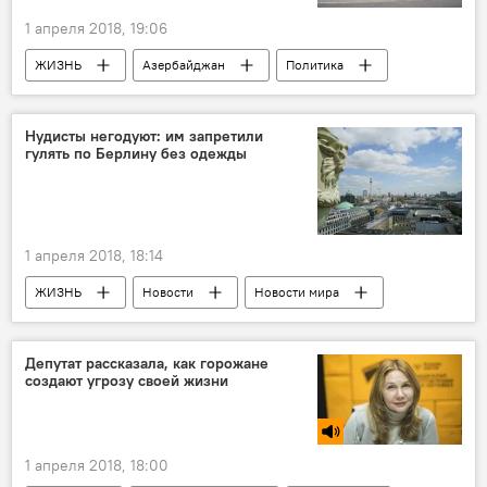
1 апреля 2018, 19:06
ЖИЗНЬ
Азербайджан
Политика
Новости
Избирательные участки
голосование
выборы
Нудисты негодуют: им запретили
гулять по Берлину без одежды
Президентские выборы
Выборы президента в Азербайджане
1 апреля 2018, 18:14
ЖИЗНЬ
Новости
Новости мира
Берлин
нудисты
одежда
Депутат рассказала, как горожане
создают угрозу своей жизни
1 апреля 2018, 18:00