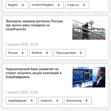
РАДИО
МУЛЬТИМЕДИА
Новости
Культура
ЖИЗНЬ
Новости мира
Эксперты назвали регионы России,
где высок риск пожаров на
соцобъектах
1 апреля 2018, 14:24
Россия
ЖИЗНЬ
Происшествия
АНАЛИТИКА
Новости
Россия
Пожары
риск
Регионы
Черноморский банк развития не
станет покупать акции компаний в
Азербайджане
1 апреля 2018, 13:46
Азербайджан
Новости
Экономика