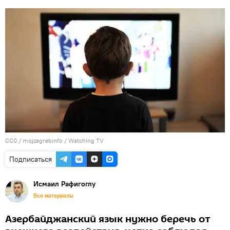
CC0
/
mojzagrebinfo
/
Watching TV
Подписаться
Исмаил Рафигоглу
Все материалы
Азербайджанский язык нужно беречь от