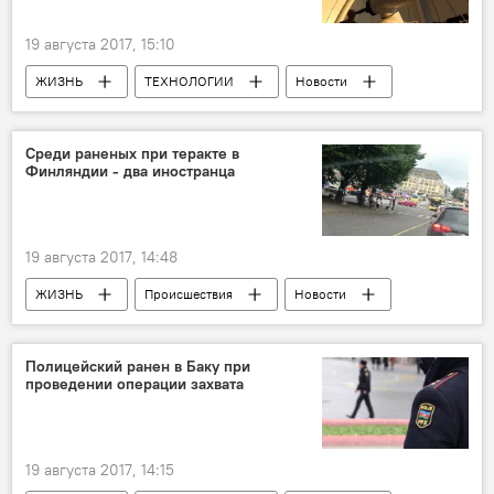
19 августа 2017, 15:10
ЖИЗНЬ
ТЕХНОЛОГИИ
Новости
Новости мира
США
NASA
Аэрокосмическое агентство США
Среди раненых при теракте в
Финляндии - два иностранца
Приближение астероида
19 августа 2017, 14:48
ЖИЗНЬ
Происшествия
Новости
Новости мира
Финляндия
Турку
Теракт
Полицейский ранен в Баку при
проведении операции захвата
19 августа 2017, 14:15