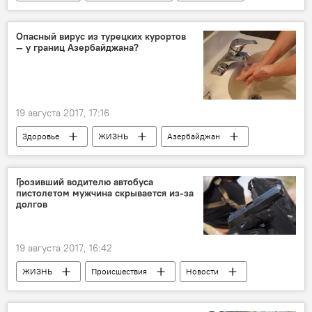
Экономика
Опасный вирус из турецких курортов
— у границ Азербайджана?
19 августа 2017, 17:16
Здоровье
ЖИЗНЬ
Азербайджан
Новости
Новости мира
Турция
Рита Исмайлова
Грозивший водителю автобуса
пистолетом мужчина скрывается из-за
Республиканская противочумная станция (РПС)
долгов
Вирус
вирус Коксаки
Туристический климат в Азербайджане
19 августа 2017, 16:42
ЖИЗНЬ
Происшествия
Новости
Баку
Мошенничество
Хулиганство