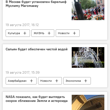
Пистолет
В Москве будет установлен барельеф
Муслиму Магомаеву
19 августа 2017, 16:12
Культура
ЖИЗНЬ
Новости
Россия
Москва
Муслим Магомаев
Араз Агаларов
Памятник
Сальян будет обеспечен чистой водой
19 августа 2017, 15:39
Азербайджан
Новости
Экономика
Сальян
Водоснабжение
NASA показало, как будет выглядеть
скорое сближение Земли и астероида