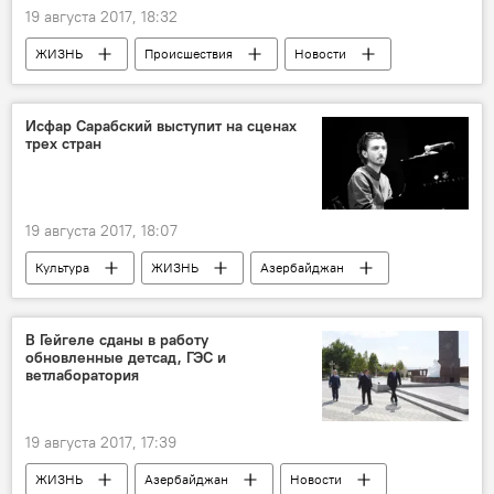
19 августа 2017, 18:32
ЖИЗНЬ
Происшествия
Новости
Исфар Сарабский выступит на сценах
трех стран
19 августа 2017, 18:07
Культура
ЖИЗНЬ
Азербайджан
Новости
Новости мира
Исфар Сарабский
Зафер Юсиф
В Гейгеле сданы в работу
обновленные детсад, ГЭС и
ветлаборатория
19 августа 2017, 17:39
ЖИЗНЬ
Азербайджан
Новости