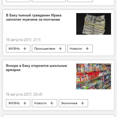
Геранбой
Азербайджан
В Баку пьяный гражданин Ирака
заплатил мужчине за молчание
19 августа 2017, 21:11
ЖИЗНЬ
Происшествия
Новости
Баку
Управление полиции Насиминского района
Вскоре в Баку откроются школьные
ярмарки
Мошенничество
Араб
Турист
Пьяный
Гражданин Ирака
Туристический климат в Азербайджане
19 августа 2017, 20:41
ЖИЗНЬ
Новости
Экономика