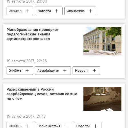
19 августа 2017, 23:03
ЖИЗНЬ
Новости
Экономика
Баку
Бинагадинский район
Министерство экологии и природных ресурсов АР
Минобразования проверяет
педагогические знания
Поджог
Мусор
Отходы
администраторов школ
Свалка
19 августа 2017, 22:26
ЖИЗНЬ
Азербайджан
Новости
Эшги Багиров
Министерство образования АР
Проверка
Разыскиваемый в России
азербайджанец исчез, оставив семью
Новый учебный год в Азербайджане
ни с чем
19 августа 2017, 21:47
ЖИЗНЬ
Происшествия
Новости