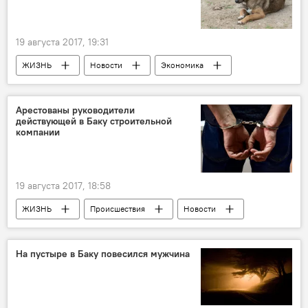
19 августа 2017, 19:31
ЖИЗНЬ
Новости
Экономика
Баку
Арастун Амирасланов
Собаки
Бродячие животные
Арестованы руководители
действующей в Баку строительной
Прививка
отлов
компании
19 августа 2017, 18:58
ЖИЗНЬ
Происшествия
Новости
Экономика
На пустыре в Баку повесился мужчина