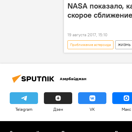
столкновение
Цунами
NASA показало, к
скорое сближение
19 августа 2017, 15:10
Приближение астероида
ЖИЗНЬ
США
NASA
Аэроко
Азербайджан
Telegram
Дзен
VK
Макс