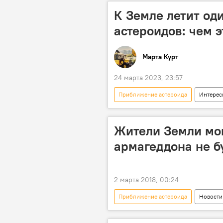
К Земле летит од
астероидов: чем э
Марта Курт
24 марта 2023, 23:57
Приближение астероида
Интерес
Метеорит
Жители Земли мог
армагеддона не б
2 марта 2018, 00:24
Приближение астероида
Новости
Шамахинская астрофизическая обсер