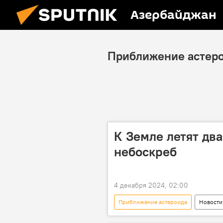
Азербайджан
Приближение астер
К Земле летят дв
небоскреб
4 декабря 2024, 02:00
Приближение астероида
Новости
НАСА
небоскреб