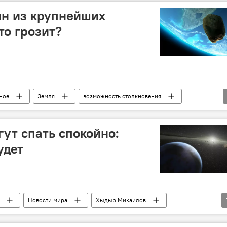
ин из крупнейших
то грозит?
ное
Земля
возможность столкновения
ут спать спокойно:
удет
Новости мира
Хыдыр Микаилов
ватория имени Насреддина Туси
армагеддон