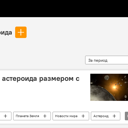
оида
За период
а астероида размером с
Планета Земля
Новости мира
Астероид
Космос
Вселенная
возможность столкновения