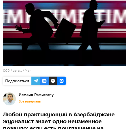
CC0
/
geralt
/
Man
Подписаться
Исмаил Рафигоглу
Все материалы
Любой практикующий в Азербайджане
журналист знает одно неизменное
правило: если есть приглашение на