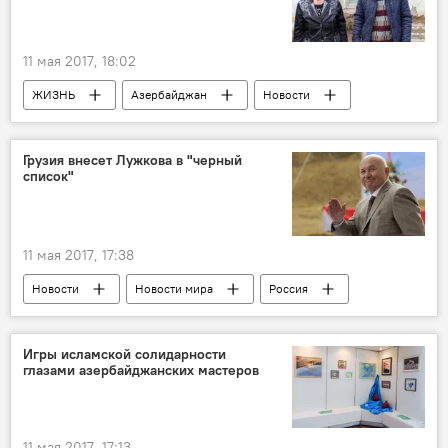
11 мая 2017, 18:02
ЖИЗНЬ
Азербайджан
Новости
Худат
Алма Ахмедова
Помощь
Шехид
Бедность
Дом
Грузия внесет Лужкова в "черный
список"
11 мая 2017, 17:38
Новости
Новости мира
Россия
Россия
Грузия
Юрий Лужков
Шалва Хуцишвили
"черный список"
Игры исламской солидарности
глазами азербайджанских мастеров
11 мая 2017, 17:13