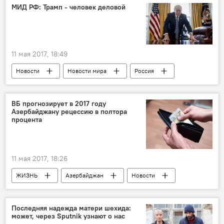
Агшин Ализаде
МИД РФ: Трамп - человек деловой
Азербайджанский государственный академический театр оперы и балета
11 мая 2017, 18:49
Новости
Новости мира
Россия
Россия
США
Сирия
Михаил Богданов
Дональд Трамп
ВБ прогнозирует в 2017 году
Азербайджану рецессию в полтора
конфликт
переговоры
процента
11 мая 2017, 18:26
ЖИЗНЬ
Азербайджан
Новости
Экономика
Ханс Тиммер
Всемирный банк
Социальная защита
Последняя надежда матери шехида:
может, через Sputnik узнают о нас
прожиточный минимум