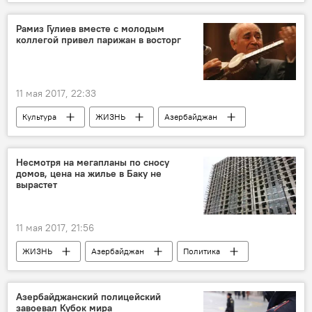
Новости
Ильхам Алиев
Бюльбюль
распоряжение
мероприятия
Рамиз Гулиев вместе с молодым
коллегой привел парижан в восторг
11 мая 2017, 22:33
Культура
ЖИЗНЬ
Азербайджан
Новости
Франция
Гейдар Алиев
Рамиз Гулиев
годовщина
Несмотря на мегапланы по сносу
домов, цена на жилье в Баку не
выступление
вырастет
11 мая 2017, 21:56
ЖИЗНЬ
Азербайджан
Политика
Новости
Баку
Рашад Алиев
туристы
покупательская способность
Азербайджанский полицейский
завоевал Кубок мира