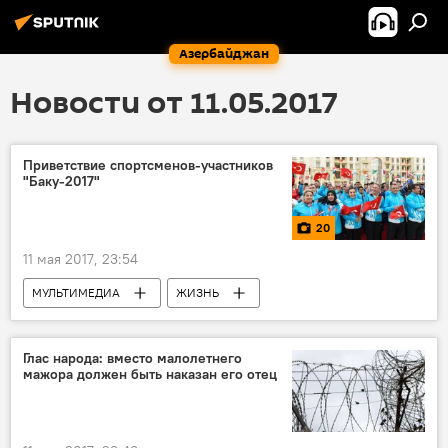
Азербайджан
Новости от 11.05.2017
Приветствие спортсменов-участников
"Баку-2017"
20
11 мая 2017, 23:54
МУЛЬТИМЕДИА
ЖИЗНЬ
Азербайджан
Спорт
Фото
Новости
Баку
Азад Рагимов
Глас народа: вместо малолетнего
мажора должен быть наказан его отец
IV Игры исламской солидарности
Баку-2017
Деревня атлетов
Атлеты
Игры Исламской солидарности в Баку