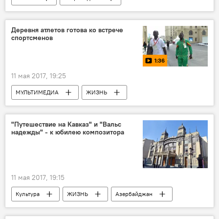
Происшествия
Новости
Губинский район
Экспертиза
Деревня атлетов готова ко встрече
спортсменов
Телесные повреждения
Заключение
1:36
11 мая 2017, 19:25
МУЛЬТИМЕДИА
ЖИЗНЬ
Азербайджан
Спорт
Видео
Новости
"Путешествие на Кавказ" и "Вальс
надежды" - к юбилею композитора
11 мая 2017, 19:15
Культура
ЖИЗНЬ
Азербайджан
Новости
Джаваншир Джафаров