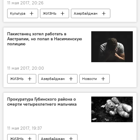
11 мая 2017, 20:26
Культура
ЖИЗНЬ
Азербайджан
Новости
Park Cinema Flame Tower
"Прочь"
Кинокритики
зрители
Пакистанец хотел работать в
Австралии, но попал в Насиминскую
ужасы
прокат
полицию
11 мая 2017, 20:00
ЖИЗНЬ
Азербайджан
Новости
Пакистан
Австралия
полиция
работа
Прокуратура Губинского района о
смерти четырехлетнего мальчика
11 мая 2017, 19:37
ЖИЗНЬ
Азербайджан