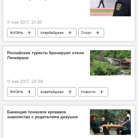
спрос
аренда жилья
11 мая 2017, 21:30
ЖИЗНЬ
Азербайджан
Спорт
Новости
Бельгия
Ильхам Бабаев
МВД АР
Бои
Российские туристы бронируют отели
Лянкярана
11 мая 2017, 20:58
ЖИЗНЬ
Азербайджан
Новости
Лянкяранский район
ТурСтат
туристы
Бронирование
Бакинцам показали кровавое
знакомство с родителями девушки
Туристический климат в Азербайджане