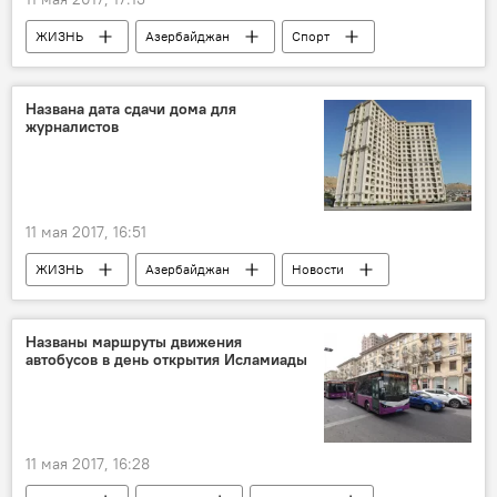
ЖИЗНЬ
Азербайджан
Спорт
Новости
Баку
Агали Ибрагимов
Фарида Шамси
Названа дата сдачи дома для
журналистов
Музей независимости Азербайджана
IV Игры исламской солидарности
Выставка
Художник
талант
11 мая 2017, 16:51
Игры Исламской солидарности в Баку
ЖИЗНЬ
Азербайджан
Новости
Баку
Сабаил
Вугар Сафарли
Дом для журналистов
Названы маршруты движения
автобусов в день открытия Исламиады
11 мая 2017, 16:28