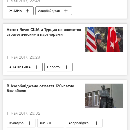
11 мая 2017, 23:48
ЖИЗНЬ
Азербайджан
Происшествия
Новости
Физули Фараджев
Агаали Фараджли
Ахмет Явуз: США и Турция не являются
стратегическими партнерами
Наказание
Соцсети
наезд на пешехода
11 мая 2017, 23:29
АНАЛИТИКА
Новости
Новости мира
США
Турция
Ахмет Явуз
НАТО
В Азербайджане отметят 120-летие
Бюльбюля
Поставки вооружения
Противостояние
Партнерство
Холодная война
11 мая 2017, 23:02
Культура
ЖИЗНЬ
Азербайджан