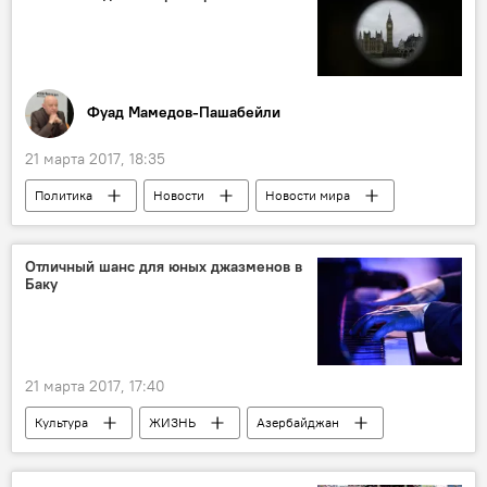
Фуад Мамедов-Пашабейли
21 марта 2017, 18:35
Политика
Новости
Новости мира
Колумнисты
Великобритания
Тереза Мэй
Европейский союз
Отличный шанс для юных джазменов в
Баку
Brexit
21 марта 2017, 17:40
Культура
ЖИЗНЬ
Азербайджан
Новости