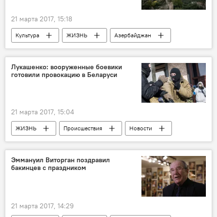
21 марта 2017, 15:18
Культура
ЖИЗНЬ
Азербайджан
Новости
Новости мира
США
Джеффри Вербок
Мугам
тар
Лукашенко: вооруженные боевики
готовили провокацию в Беларуси
"Дети поют мугам"
21 марта 2017, 15:04
ЖИЗНЬ
Происшествия
Новости
Новости мира
Беларусь
Президент Беларуси Александр Лукашенко
Эммануил Виторган поздравил
бакинцев с праздником
боевики
вооружение
провокация
21 марта 2017, 14:29