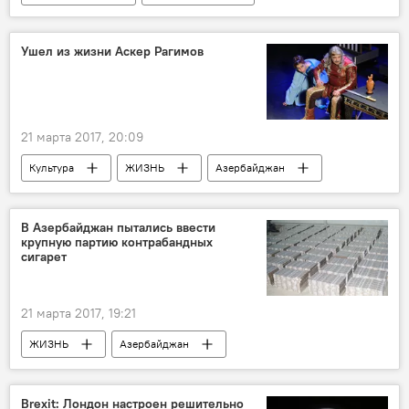
Новости
Экономика
Эльшад Мамедов
Ушел из жизни Аскер Рагимов
Азербайджанский государственный экономический университет (UNEC)
Капитал
Вклады
вложения
консалтинг
21 марта 2017, 20:09
Культура
ЖИЗНЬ
Азербайджан
События и даты
Новости
Аскер Рагимов
В Азербайджан пытались ввести
крупную партию контрабандных
Азербайджанский государственный русский драматический театр
сигарет
болезнь
операция
роли
21 марта 2017, 19:21
ЖИЗНЬ
Азербайджан
Происшествия
Новости
Россия
Россия
Табачные изделия
Brexit: Лондон настроен решительно