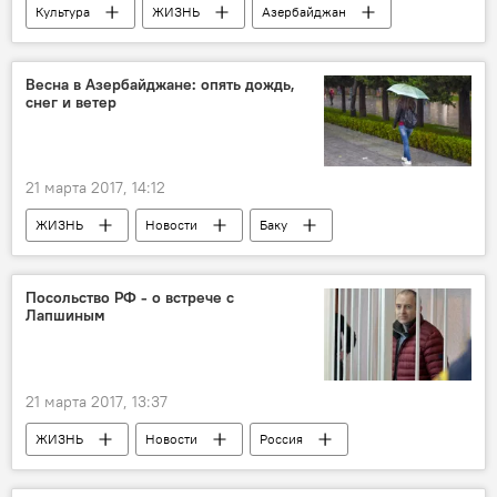
Культура
ЖИЗНЬ
Азербайджан
Новости
Россия
Россия
Эммануил Виторган
Новруз
Весна в Азербайджане: опять дождь,
снег и ветер
поздравление
Праздник Новруз в Азербайджане
21 марта 2017, 14:12
ЖИЗНЬ
Новости
Баку
Абшеронский полуостров
Министерство экологии и природных ресурсов АР
Посольство РФ - о встрече с
Лапшиным
осадки
туман
Азербайджан
21 марта 2017, 13:37
ЖИЗНЬ
Новости
Россия
Россия
Александр Лапшин
блогер