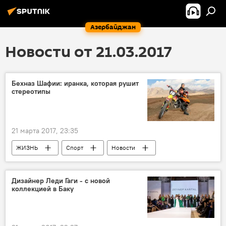
Азербайджан
Новости от 21.03.2017
Бехназ Шафии: иранка, которая рушит
стереотипы
21 марта 2017, 23:35
ЖИЗНЬ
Спорт
Новости
Новости мира
Иран
Бехназ Шафии
женщины
Дизайнер Леди Гаги - с новой
коллекцией в Баку
мотоспорт
Не женское дело