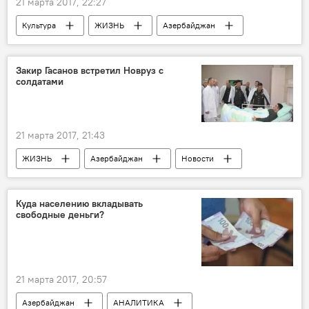
21 марта 2017, 22:27
Культура
ЖИЗНЬ
Азербайджан
Новости
Турция
Баку
Гюнель Бахтиярова
Леди Гага
Закир Гасанов встретил Новруз с
солдатами
Зейнаб Картал
показ
коллекция
21 марта 2017, 21:43
ЖИЗНЬ
Азербайджан
Новости
Баку
Министр обороны Азербайджана Закир Гасанов
Куда населению вкладывать
свободные деньги?
солдаты
Новруз
Праздник Новруз в Азербайджане
21 марта 2017, 20:57
Азербайджан
АНАЛИТИКА