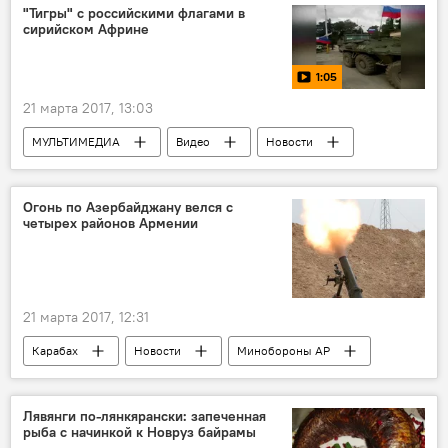
условия содержания
"Тигры" с российскими флагами в
сирийском Африне
Экстрадиция блогера Лапшина в Азербайджан
Азербайджан
1:05
21 марта 2017, 13:03
МУЛЬТИМЕДИА
Видео
Новости
Новости мира
Огонь по Азербайджану велся с
четырех районов Армении
21 марта 2017, 12:31
Карабах
Новости
Минобороны АР
Оккупированные территории
обстрел
Режим прекращения огня
Лявянги по-лянкярански: запеченная
рыба с начинкой к Новруз байрамы