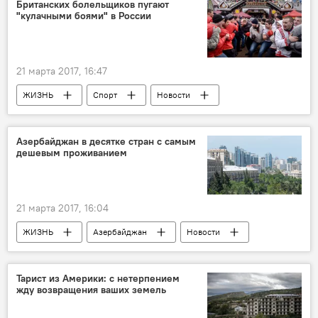
Британских болельщиков пугают
"кулачными боями" в России
21 марта 2017, 16:47
ЖИЗНЬ
Спорт
Новости
Россия
Россия
Британия
The Mirror
ЧМ-2018
Болельщики
Азербайджан в десятке стран с самым
дешевым проживанием
21 марта 2017, 16:04
ЖИЗНЬ
Азербайджан
Новости
Тарист из Америки: с нетерпением
жду возвращения ваших земель