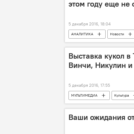
этом году еще не 
5 декабря 2016, 18:04
АНАЛИТИКА
Новости
Государственный нефтяной фонд Аз
Азербайджан
Выставка кукол в
Винчи, Никулин и
5 декабря 2016, 17:55
МУЛЬТИМЕДИА
Культура
Ваши ожидания от