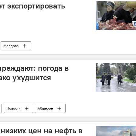
т экспортировать
Молдова
ба при МСХ АР
Экспорт
Конина
реждают: погода в
зко ухудшится
Новости
Абшерон
 ресурсов АР
Предупреждение
Мокрый снег
 низких цен на нефть в