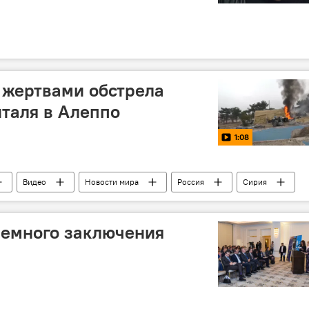
 жертвами обстрела
италя в Алеппо
1:08
Видео
Новости мира
Россия
Сирия
ный госпиталь
сирийская оппозиция
Обстрел
ремного заключения