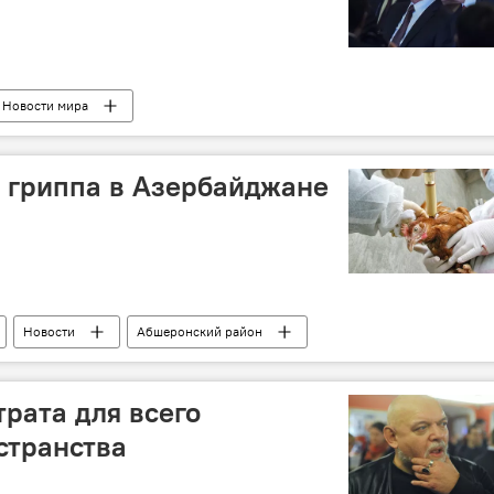
Новости мира
" гриппа в Азербайджане
Новости
Абшеронский район
Р
Птичий грипп
Мониторинг
птицы
рата для всего
странства