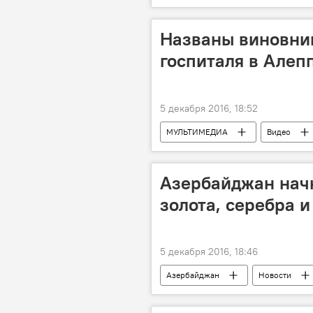
Губинский район
Асиф Ами
Азер Мисирханов
Турал Гас
Названы виновник
госпиталя в Алеп
5 декабря 2016, 18:52
МУЛЬТИМЕДИА
Видео
Азербайджан нач
золота, серебра и
5 декабря 2016, 18:46
Азербайджан
Новости
Министерство экологии и природных