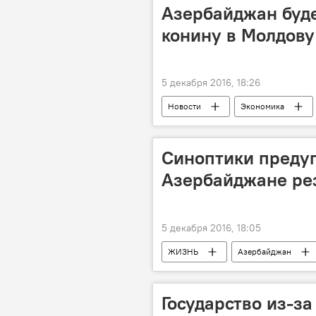
Рудник
Азербайджан буде
конину в Молдову
5 декабря 2016, 18:26
Новости
Экономика
Государственная ветеринарная служ
Азербайджан
Синоптики предуп
Азербайджане ре
5 декабря 2016, 18:05
ЖИЗНЬ
Азербайджан
Министерство экологии и природных
Снег
Похолодание
Государство из-за