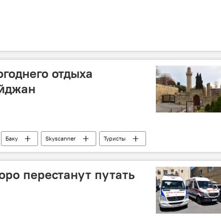
огоднего отдыха
йджан
Баку
Skyscanner
Туристы
ан
коро перестанут путать