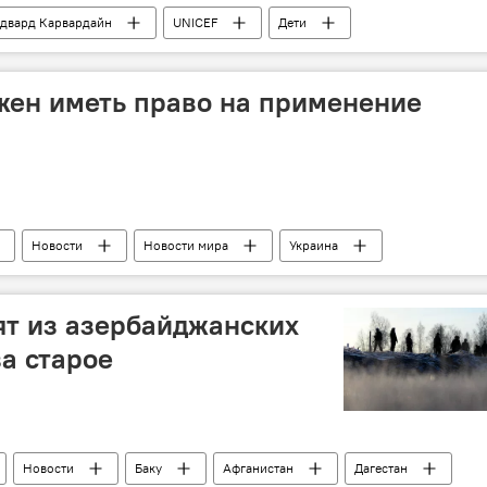
двард Карвардайн
UNICEF
Дети
жен иметь право на применение
Новости
Новости мира
Украина
Криминал
ят из азербайджанских
за старое
Новости
Баку
Афганистан
Дагестан