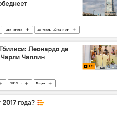
обеднеет
Экономика
Центральный банк АР
ербайджана (ГНФАР)
Золотовалютные резервы
 Тбилиси: Леонардо да
 Чарли Чаплин
1:51
ЖИЗНЬ
Видео
 2017 года?