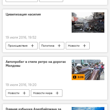
Новости мира
Культура
Здоровье
ЖИЗНЬ
Россия
Покемон
Цивилизация насилия
19 июля 2016, 19:52
Происшествия
Политика
Новости
АНАЛИТИКА
Новости мира
ЖИЗНЬ
Попытка переворота в Турции
Автопробег в стиле ретро на дорогах
Молдовы
3:09
19 июля 2016, 19:20
Новости
Новости мира
МУЛЬТИМЕДИА
Видео
ЖИЗНЬ
Главная кубышка Азербайджана за