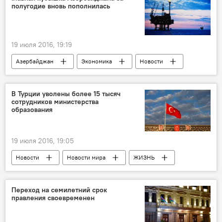
полугодие вновь пополнилась
19 июля 2016, 19:19
Азербайджан
Экономика
Новости
АНАЛИТИКА
Государственный нефтяной фонд Азербайджана (ГНФАР)
В Турции уволены более 15 тысяч
сотрудников министерства
Резервы
образования
19 июля 2016, 19:05
Новости
Новости мира
ЖИЗНЬ
Попытка переворота в Турции
Переход на семилетний срок
правления своевременен