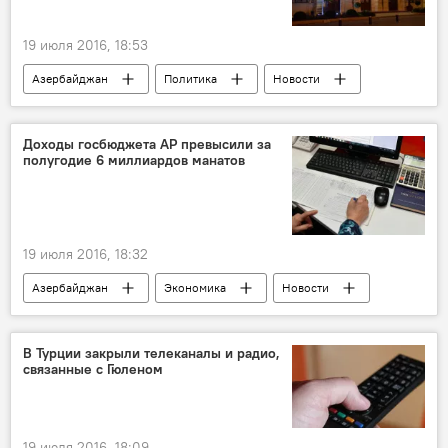
19 июля 2016, 18:53
Азербайджан
Политика
Новости
ЖИЗНЬ
Сиявуш Новрузов
Ровшан Рзаев
Конституция
Доходы госбюджета АР превысили за
полугодие 6 миллиардов манатов
19 июля 2016, 18:32
Азербайджан
Экономика
Новости
Министерство финансов АР
Госбюджет
Дефицит
В Турции закрыли телеканалы и радио,
связанные с Гюленом
19 июля 2016, 18:09