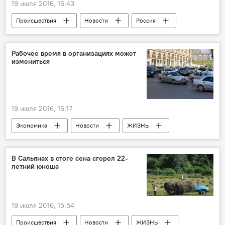
19 июля 2016, 16:43
Происшествия
Новости
Россия
ЖИЗНЬ
Россия
Москва
Денис Никандров
Задержание
Рабочее время в организациях может
измениться
Шакро Молодой
19 июля 2016, 16:17
Экономика
Новости
ЖИЗНЬ
Баку
Нурида Аллахъярова
Бакинское транспортное агентство
Пробки
В Сальянах в стоге сена сгорел 22-
летний юноша
Изменение графика работы
19 июля 2016, 15:54
Происшествия
Новости
ЖИЗНЬ