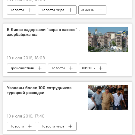
Новости
Новости мира
ЖИЗНЬ
Турция
Попытка переворота в Турции
В Киеве задержали "вора в законе" -
азербайджанца
19 июля 2016, 18:08
Происшествия
Новости
ЖИЗНЬ
Украина
Национальная полиция Украины
Вор в законе
Уволены более 100 сотрудников
турецкой разведки
19 июля 2016, 17:40
Новости
Новости мира