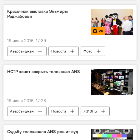
Попытка переворота в Турции
Красочная выставка Эльмиры
Раджабовой
20
19 июля 2016, 17:39
Азербайджан
Новости
Фото
Культура
МУЛЬТИМЕДИА
ЖИЗНЬ
Баку
Уолт Дисней
НСТР хочет закрыть телеканал ANS
Эльмира Раджабова
Агали Ибрагимов
Союз художников Азербайджана
Выставка
19 июля 2016, 17:26
Азербайджан
Новости
ЖИЗНЬ
Попытка переворота в Турции
Судьбу телеканала ANS решит суд