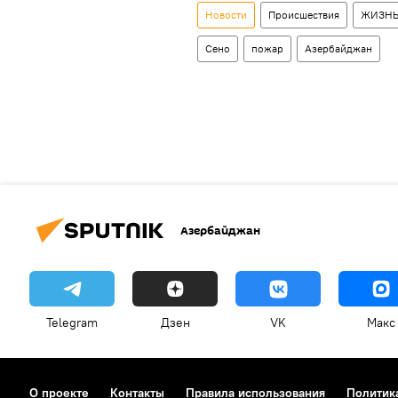
Новости
Происшествия
ЖИЗН
Сено
пожар
Азербайджан
Азербайджан
Telegram
Дзен
VK
Макс
О проекте
Контакты
Правила использования
Политик