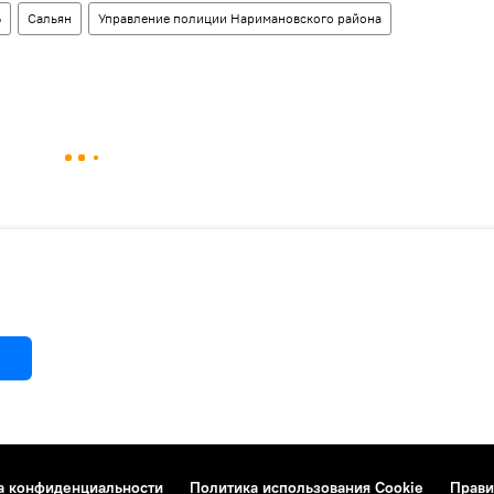
Ь
Сальян
Управление полиции Наримановского района
а конфиденциальности
Политика использования Cookie
Прави