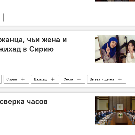
жанца, чьи жена и
джихад в Сирию
Сирия
Джихад
Секта
Вывезти детей
 сверка часов