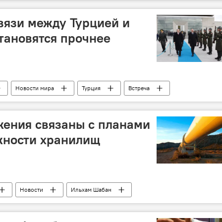
Вывод войск
связи между Турцией и
тановятся прочнее
Новости мира
Турция
Встреча
жения связаны c планами
жности хранилищ
Новости
Ильхам Шабан
АР
Закачка
ПГХ