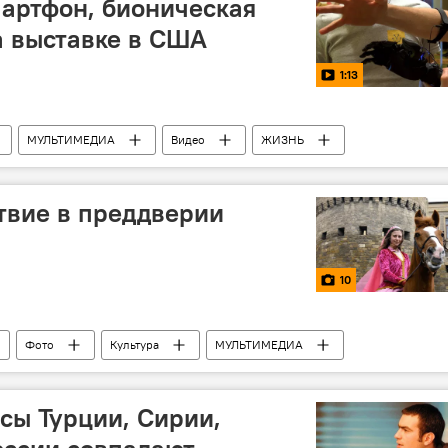
артфон, бионическая
на выставке в США
1:13
МУЛЬТИМЕДИА
Видео
ЖИЗНЬ
твие в преддверии
10
Фото
Культура
МУЛЬТИМЕДИА
вие
Праздник
Новруз Байрам
сы Турции, Сирии,