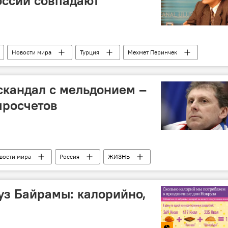
оссии совпадают
Новости мира
Турция
Мехмет Перинчек
скандал с мельдонием –
просчетов
вости мира
Россия
ЖИЗНЬ
уз Байрамы: калорийно,