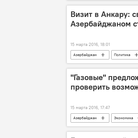
Сирия
Максим Шевченко
Визит в Анкару: 
Азербайджаном с
15 марта 2016, 18:01
Азербайджан
Политика
Подписание
"Газовые" предло
проверить возмо
15 марта 2016, 17:47
Азербайджан
Экономика
Государственная нефтяная компания 