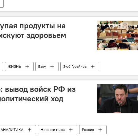
купая продукты на
искуют здоровьем
ЖИЗНЬ
Баку
Эюб Гусейнов
Потребительский рынок
Подделки
 вывод войск РФ из
олитический ход
АНАЛИТИКА
Новости мира
Россия