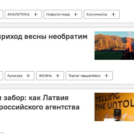
АНАЛИТИКА
Новости мира
Колумнисты
ва высокого уровня Азербайджан-Турция
приход весны необратим
Культура
ЖИЗНЬ
Торпаг чершенбеси
 забор: как Латвия
российского агентства