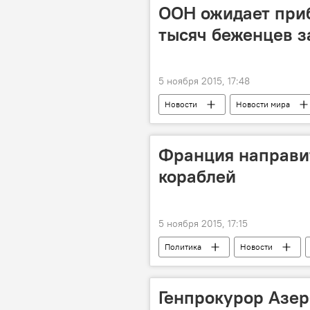
МИД Турции
ПКК
ООН ожидает при
Курды
Озабоченность
тысяч беженцев з
5 ноября 2015, 17:48
Новости
Новости мира
Франция направит
кораблей
5 ноября 2015, 17:15
Политика
Новости
Генпрокурор Азер