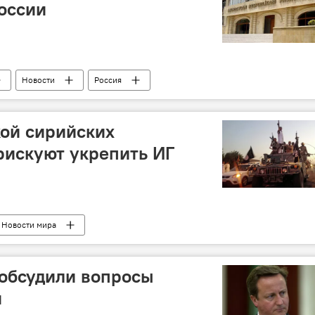
оссии
Новости
Россия
кой сирийских
рискуют укрепить ИГ
Новости мира
обсудили вопросы
и