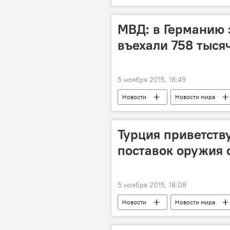
Рассмотрение жалобы
Нару
МВД: в Германию з
въехали 758 тыся
5 ноября 2015, 18:49
Новости
Новости мира
МВД
Проблема нелегальной
Сирийские беженцы
Систем
Турция приветств
поставок оружия
5 ноября 2015, 18:08
Новости
Новости мира