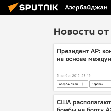
Азербайджан
Новости от 
Президент АР: к
на основе междун
5 ноября 2015, 23:49
Азербайджан
Карабах
Ильхам Алиев
Президент Гр
Оккупация
Транспорт
США располагают
бомбы на борту А