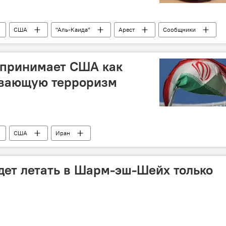
США
"Аль-Каида"
Арест
Сообщники
спринимает США как
ивающую терроризм
США
Иран
урмохаммади
Минюст
Оружие
Поставки
будет летать в Шарм-эш-Шейх только