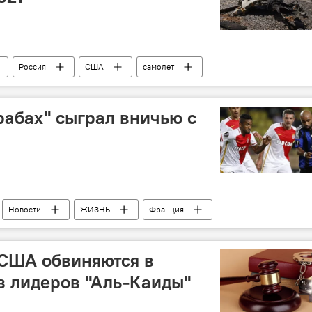
Россия
США
самолет
рабах" сыграл вничью с
Новости
ЖИЗНЬ
Франция
Лига Европы
Футбол
Встреча
 США обвиняются в
з лидеров "Аль-Каиды"