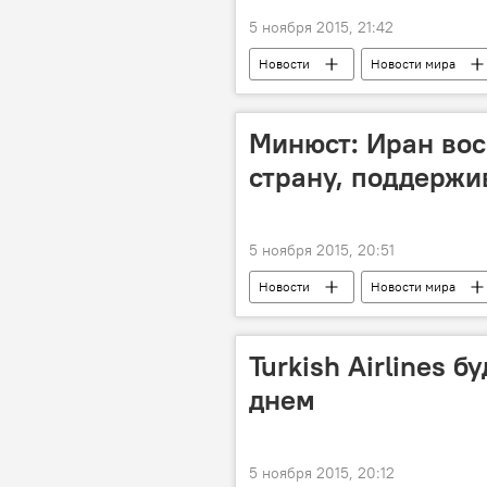
5 ноября 2015, 21:42
Новости
Новости мира
Противодействие терроризму
Минюст: Иран во
страну, поддерж
5 ноября 2015, 20:51
Новости
Новости мира
Министр юстиции Ирана Мостафа П
Поддерживающая терроризм
Turkish Airlines 
днем
5 ноября 2015, 20:12