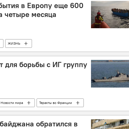
Отказ от поддержки
Террористы
Вооружение
бытия в Европу еще 600
а четыре месяца
ЖИЗНЬ
 для борьбы с ИГ группу
Новости мира
Теракты во Франции
байджана обратился в