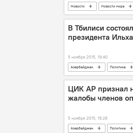
Новости
Новости мира
Пресс-секретарь авиакомпании Turkish
Пересмотр графика полетов
В Тбилиси состоя
президента Ильх
5 ноября 2015, 19:40
Азербайджан
Политика
Президент Грузии Георгий Маргвела
Встреча
Визит
ЦИК АР признал 
жалобы членов о
5 ноября 2015, 19:28
Азербайджан
Политика