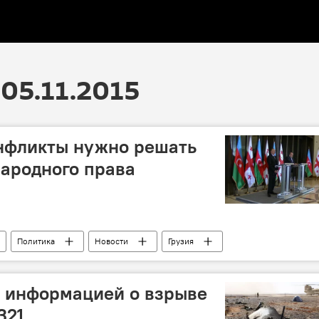
05.11.2015
онфликты нужно решать
ародного права
Политика
Новости
Грузия
узии Георгий Маргвелашвили
Визит в Тбилиси
Экономическое сотрудничество
Энергетика
 информацией о взрыве
321