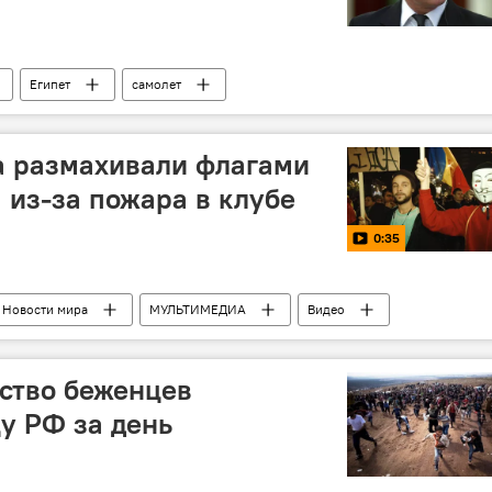
Египет
самолет
а размахивали флагами
 из-за пожара в клубе
0:35
Новости мира
МУЛЬТИМЕДИА
Видео
ство беженцев
у РФ за день