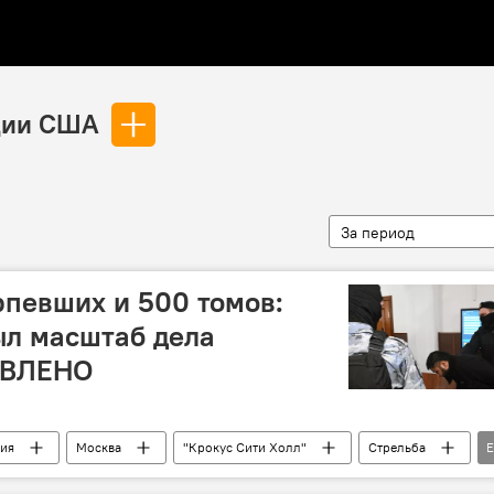
ции США
За период
рпевших и 500 томов:
ыл масштаб дела
ОВЛЕНО
ия
Москва
"Крокус Сити Холл"
Стрельба
кт в "Крокус Сити Холле"
Азербайджан