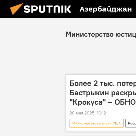
Азербайджан
Министерство юсти
Более 2 тыс. поте
Бастрыкин раскр
"Крокуса" – ОБН
20 мая 2025, 16:12
Министерство юстиции США
Росс
Теракт
пожар
Тера