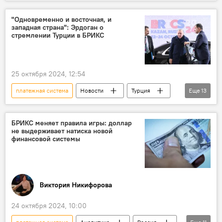
МИД России
Сергей Лавров
Экономика
Доллар
БРИКС
"Одновременно и восточная, и
западная страна": Эрдоган о
Саммит
Казань
стремлении Турции в БРИКС
25 октября 2024, 12:54
платежная система
Новости
Турция
Еще
13
Россия
Казань
Саммит
БРИКС
Политика
Украина
БРИКС меняет правила игры: доллар
не выдерживает натиска новой
Экономика
нацвалюты
пленные
финансовой системы
Черное море
зерновая сделка
Дипломатия
Переговоры
Виктория Никифорова
24 октября 2024, 10:00