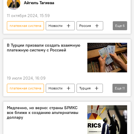
Айгюль Тагиева
11 октября 2024, 15:59
платежная система
Новости
Россия
Еще
6
БРИКС
Экономика
взаиморасчеты
нацвалюты
США
Доллар
В Турции призвали создать взаимную
платежную систему с Россией
19 июля 2024, 16:09
платежная система
Новости
Турция
Еще
11
зампред турецкой партии Vatan ("Родина") Хакан Топкурулу
Россия
Создание
Призыв
Медленно, но верно: страны БРИКС
все ближе к созданию альтернативы
Запад
Антироссийские санкции
доллару
Товарооборот
SWIFT
Торговля
Сокращение
Экономика