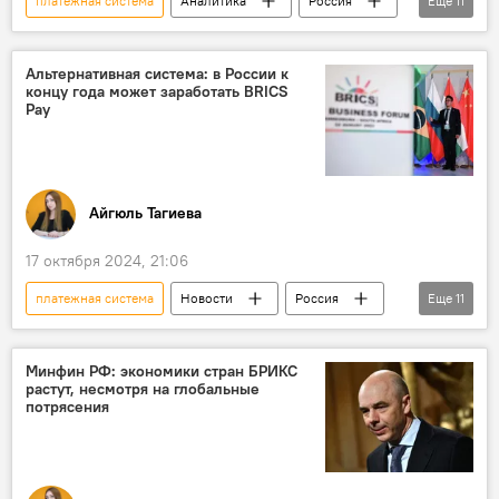
платежная система
Аналитика
Россия
Еще
11
Доллар
БРИКС
США
Запад
дедолларизация
Валюта
Альтернативная система: в России к
концу года может заработать BRICS
ФРС США
Госдолг
Транзакции
Pay
цифровая валюта
Показатели ВВП
Айгюль Тагиева
17 октября 2024, 21:06
платежная система
Новости
Россия
Еще
11
БРИКС
Экономика
Туризм
Банк
QR-код
карта "Мир"
Минфин РФ: экономики стран БРИКС
растут, несмотря на глобальные
МИД России
Сергей Лавров
потрясения
Блокчейн
Visa
Mastercard