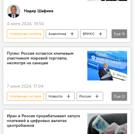
Надир Шафиев
4 июля 2024, 19:54
платежная система
Аналитика
БРИКС
Еще
14
цифровая валюта
Доллар
альтернатива
ВВП
Китай
Путин: Россия остается ключевым
участником мировой торговли,
центробанки
Блокчейн
SWIFT
несмотря на санкции
нацвалюты
взаиморасчеты
Запад
Санкции
ослабление
Экономика
7 июня 2024, 17:04
платежная система
Новости
Россия
Еще
13
Владимир Путин
Петербургский международный экономический форум
Иран и Россия прорабатывают запуск
платежей в цифровых валютах
Выступление
Экономика
Рост
центробанков
Партнеры
Показатели ВВП
ЕАЭС