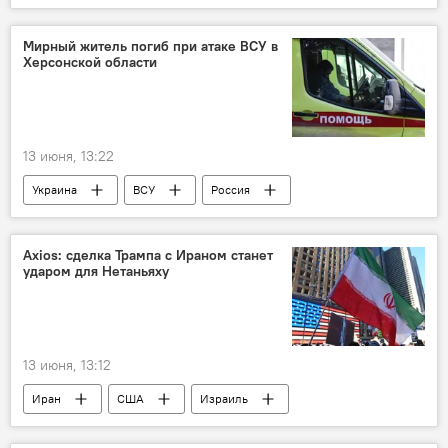
Организация тюркских государств
Инвестиции
Фонд
Мирный житель погиб при атаке ВСУ в
Херсонской области
13 июня, 13:22
Украина
ВСУ
Россия
Херсонская область
Axios: сделка Трампа с Ираном станет
ударом для Нетаньяху
13 июня, 13:12
Иран
США
Израиль