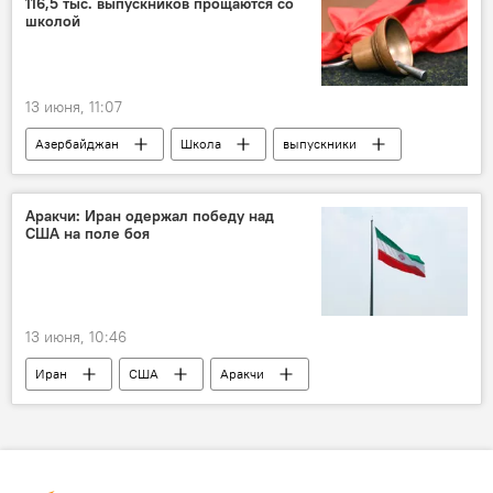
116,5 тыс. выпускников прощаются со
школой
13 июня, 11:07
Азербайджан
Школа
выпускники
последний звонок
Аракчи: Иран одержал победу над
США на поле боя
13 июня, 10:46
Иран
США
Аракчи
Корпус стражей исламской революции (КСИР)