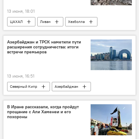
13 июня, 18:01
ЦАХАЛ
Ливан
Хезболла
атака
Азербайджан и ТРСК наметили пути
расширения сотрудничества: итоги
встречи премьеров
13 июня, 16:51
Северный Кипр
Азербайджан
Али Асадов
Встреча
Баку
В Иране рассказали, когда пройдут
прощание с Али Хаменеи и его
похороны