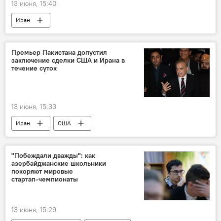
13 июня, 15:40
Иран
Премьер Пакистана допустил
заключение сделки США и Ирана в
течение суток
13 июня, 15:33
Иран
США
Корпус стражей исламской революции (КСИР)
Пакистан
Соглашение
"Побеждали дважды": как
азербайджанские школьники
покоряют мировые
стартап‑чемпионаты
13 июня, 15:29