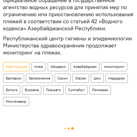
официальное обращение в Государственное
агентство водных ресурсов для принятия мер по
ограничению или приостановлению использования
пляжей в соответствии со статьей 42 «Водного
кодекса» Азербайджанской Республики.
Республиканский центр гигиены и эпидемиологии
Министерства здравоохранения продолжает
мониторинг на пляжах.
Картина дня
пляж
Абшерон
Азербайджан
мониторинг
Бактерии
Загрязнение
Сахил
Говсан
Ших
Нардаран
Бильгя
Бузовна
Пиршаги
Сумгайыт
Лянкяран
Мингячевир