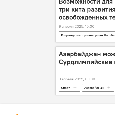
Возможности для 
три кита развити
освобожденных т
9 апреля 2025, 10:00
Возрождение и реинтеграция Караба
Восточный Зангезур
Восста
мнение
Промышленные пар
Азербайджан мож
Сурдлимпийские 
9 апреля 2025, 09:00
Спорт
Азербайджан
Паралимпийские игры
Мини
Министерство труда и социальной з