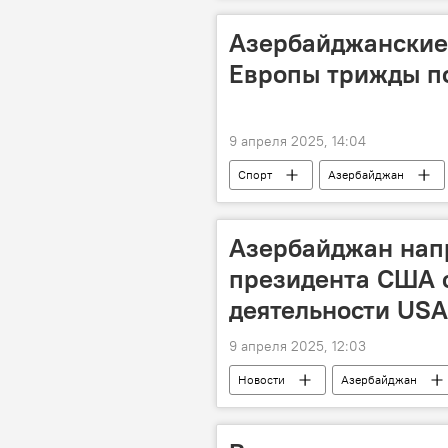
Эскалация
Обстрел
Азербайджанские
Европы трижды по
9 апреля 2025, 14:04
Спорт
Азербайджан
Федерация борьбы Азербайджана
Финал
Словакия
Азербайджан нап
президента США 
деятельности USA
9 апреля 2025, 12:03
Новости
Азербайджан
Администрация Трампа
USA