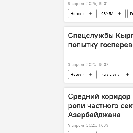
9 апреля 2025, 19:01
Новости
СВМДА
Р
Сергей Лавров
Халаф Хала
Каспий
Андрей Руденко
Спецслужбы Кырг
попытку госперев
9 апреля 2025, 18:02
Новости
Кыргызстан
Бишкек
Попытка переворот
Провокация
Надругательст
Средний коридор 
роли частного се
Азербайджана
9 апреля 2025, 17:03