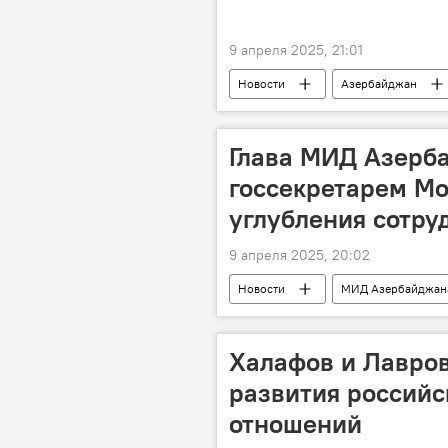
9 апреля 2025, 21:01
Новости
Азербайджан
"зеленая" энергия
энергомо
Альпарслан Байрактар
Глава МИД Азерба
госсекретарем М
углубления сотру
9 апреля 2025, 20:02
Новости
МИД Азербайджан
Встреча
двусторонние отно
Халафов и Лавров
развития россий
отношений