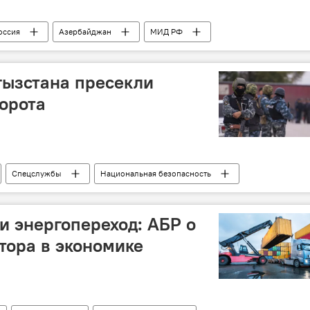
оссия
Азербайджан
МИД РФ
фов
Встреча
двусторонние отношения
ызстана пресекли
орота
Спецслужбы
Национальная безопасность
а
госпереворот
Уличные беспорядки
во
и энергопереход: АБР о
ктора в экономике