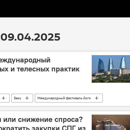
09.04.2025
Международный
ых и телесных практик
Баку
Международный фестиваль йоги
Концерт
Суфий
боевые искусства
 или снижение спроса?
ократить закупки СПГ из