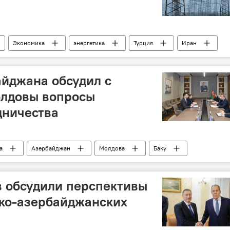
Экономика
энергетика
Турция
Иран
ст
ЛЭП
Нахчыван
Восточный Зангезур
йджана обсудил с
олдовы вопросы
дничества
а
Азербайджан
Молдова
Баку
шения
Сотрудничество
энергетика
 обсудили перспективы
ско-азербайджанских