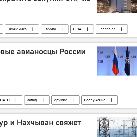
Экономика
Европа
США
Евросоюз
Торговая война
СПГ
Еврокомиссия
овые авианосцы России
НАТО
Запад
оружие
Вооружение
Военно-морской флот
атомная подводная лодка
ур и Нахчыван свяжет