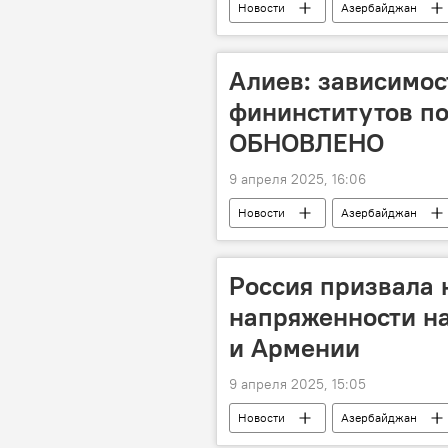
Новости
Азербайджан
Транскаспийский трубопровод
ВВП Азербайджана
Инфляц
Алиев: зависимос
фининститутов по
ОБНОВЛЕНО
9 апреля 2025, 16:06
Новости
Азербайджан
Университет АДА
Ильхам А
Конституция
Россия призвала 
напряженности н
и Армении
9 апреля 2025, 15:05
Новости
Азербайджан
Мария Захарова
Напряженн