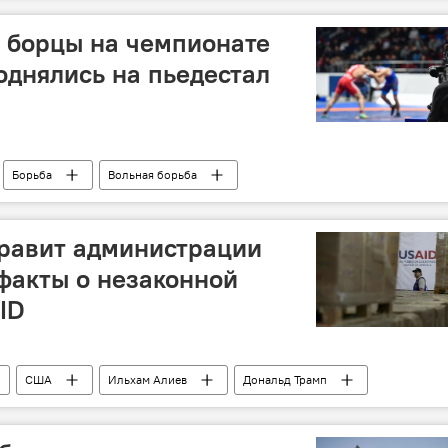
 борцы на чемпионате
днялись на пьедестал
Борьба
Вольная борьба
Чемпионат Европы
Бронзовая медаль
равит администрации
факты о незаконной
ID
США
Ильхам Алиев
Дональд Трамп
ID