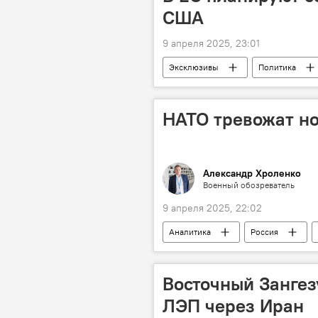
США
9 апреля 2025, 23:01
Эксклюзивы
Политика
Дональд Трамп
Пошлины
Поставки газа
НАТО тревожат н
Александр Хроленко
Военный обозреватель
9 апреля 2025, 22:02
Аналитика
Россия
ВМС РФ
Авианосец
военный корабль
Восточный Зангез
ЛЭП через Иран