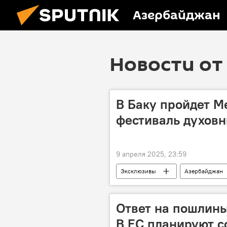
Азербайджан
Новости от 
В Баку пройдет 
фестиваль духовн
9 апреля 2025, 23:59
Эксклюзивы
Азербайджан
Йога
Лейла Алиева
Фонд Гейдара Алиева
Ответ на пошлины
В ЕС планируют с