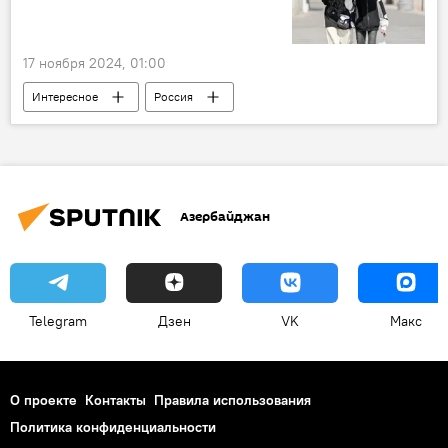
Средиземное море
17 ноября 2024, 01:00
Интересное
Россия
Изменения климата
Аномальная жара
Рекорд
климатический феномен Эль-Ниньо
Азербайджан
Telegram
Дзен
VK
Макс
О проекте
Контакты
Правила использования
Политика конфиденциальности