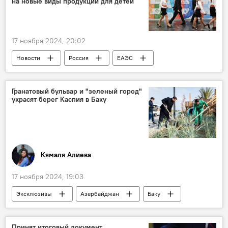
на новые виды продукции для детей
Больницы
Министерство здравоохранения АР
17 ноября 2024, 20:02
Новости
Россия
ЕАЭС
Евразийская экономическая комиссия
Решение
маркировка
Гранатовый бульвар и "зеленый город"
украсят берег Каспия в Баку
детская одежда
Продукция
Белье
головной убор
Кямаля Алиева
17 ноября 2024, 19:03
Эксклюзивы
Азербайджан
Баку
Каспий
Бульвар
Sea Breeze
Эмин Агаларов
Лейла Алиева
Принят итоговый документ