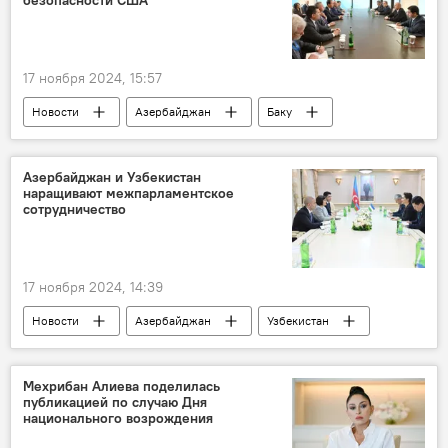
ИСЕСКО
гендиректор ИСЕСКО Салим бин Мухаммад аль-Малик
17 ноября 2024, 15:57
Новости
Азербайджан
Баку
29-я Конференция сторон Рамочной конвенции ООН об изменении климата
Президент
Ильхам Алиев
США
Азербайджан и Узбекистан
наращивают межпарламентское
Парламент
Встреча
сотрудничество
"зеленая" энергия
Контракт века
энергетическая безопасность
Армения
17 ноября 2024, 14:39
мирное урегулирование
Новости
Азербайджан
Узбекистан
Милли Меджлис
Парламент
Сенат
Межпарламентская ассамблея СНГ
Мехрибан Алиева поделилась
публикацией по случаю Дня
Сотрудничество
Встреча
национального возрождения
29-я Конференция ООН об изменении климата