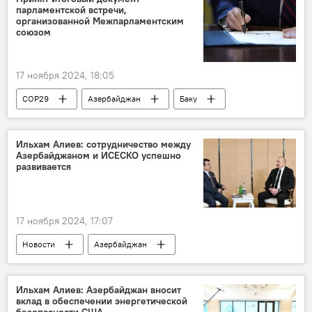
парламентской встречи,
Фонд Гейдара Алиева
Гранат
организованной Межпарламентским
союзом
"Зеленый коридор"
17 ноября 2024, 18:05
COP29
Азербайджан
Баку
29-я Конференция сторон Рамочной конвенции ООН об изменении климата
Милли Меджлис
Депутат
Ильхам Алиев: сотрудничество между
Азербайджаном и ИСЕСКО успешно
документ
развивается
17 ноября 2024, 17:07
Новости
Азербайджан
Ильхам Алиев
29-я Конференция сторон Рамочной конвенции ООН об изменении климата
Ильхам Алиев: Азербайджан вносит
вклад в обеспечении энергетической
Встреча
Малайзия
Столица
безопасности США