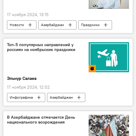
17 ноября 2024, 13:15
Новости
Азербайджан
Праздники
Первый вице-президент Азербайджана Мехрибан Алиева
Мехрибан Алиева
Топ-5 популярных направлений у
россиян на ноябрьские праздники
День национального возрождения
Публикация
Соцсети
Эльнур Салаев
17 ноября 2024, 12:02
Инфографика
Азербайджан
Россия
Туристы
Госкомстат Азербайджана
Госкомиссия
В Азербайджане отмечается День
национального возрождения
Отдых
отдыхающие
иностранцы