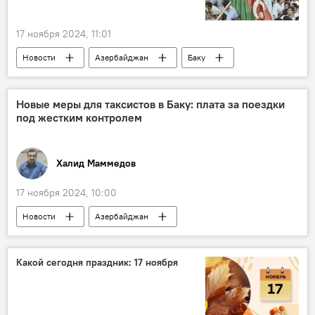
17 ноября 2024, 11:01
Новости
Азербайджан
Баку
День национального возрождения
Праздник
Нахчыван
Новые меры для таксистов в Баку: плата за поездки
под жестким контролем
Милли Меджлис
Гейдар Алиев
Ильхам Алиев
Халид Маммедов
17 ноября 2024, 10:00
Новости
Азербайджан
Азербайджанское агентство наземного транспорта
Министерство цифрового развития и транспорта Азербайджана
Какой сегодня праздник: 17 ноября
Общество
Такси
Плата