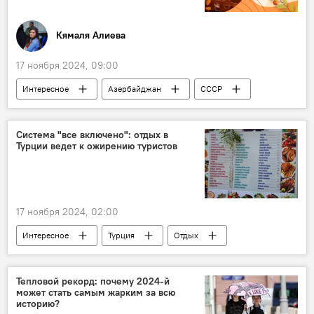
Кямаля Алиева
17 ноября 2024, 09:00
Интересное
Азербайджан
СССР
Россия
История
Справка
События и даты
Ильхам Алиев
Система "все включено": отдых в
Турции ведет к ожирению туристов
Президент
Кто сегодня родился
Какой сегодня праздник
США
Спорт
Кинематограф
Культура
17 ноября 2024, 02:00
ядерная бомба
Япония
Медицина
Интересное
Турция
Отдых
Ковры
Мода и стиль
Карабах
Туризм
Реджеп Тайип Эрдоган
Армения
Президент
Отель
Тепловой рекорд: почему 2024-й
может стать самым жарким за всю
система all inclusive
Инфляция
историю?