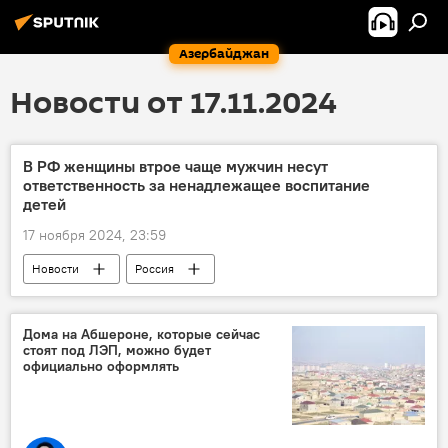
Азербайджан
Новости от 17.11.2024
В РФ женщины втрое чаще мужчин несут
ответственность за ненадлежащее воспитание
детей
17 ноября 2024, 23:59
Новости
Россия
Верховный суд России
Статистика
проблемы женщин
Мужчины
Дома на Абшероне, которые сейчас
стоят под ЛЭП, можно будет
Мать
Отец
официально оформлять
уголовная ответственность
воспитание детей