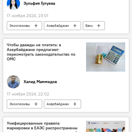
Зульфия Гулуева
17 ноября 2024, 23:01
Эксклюзивы
Азербайджан
Баку
Абшерон
Общество
жилые дома
Государственная служба регистрации недвижимого имущества (ГСРНИ)
Чтобы дважды не платить: в
Азербайджане предлагают
удостоверение
Документы
пересмотреть законодательство по
ОМС
Масазыр
Халид Маммедов
17 ноября 2024, 22:02
Эксклюзивы
Азербайджан
Общество
ОМС
Страхование
взносы
Милли Меджлис
Унифицированные правила
маркировки в ЕАЭС распространены
Вугар Байрамов
Депутат
Врачи