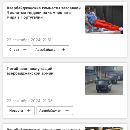
Европа
ЕС
Кризис
Азербайджанские гимнасты завоевали
4 золотые медали на чемпионате
Самоубийство
мира в Португалии
22 сентября 2024, 21:31
Спорт
Азербайджан
сборная Азербайджана
Акробатическая гимнастика
Погиб военнослужащий
азербайджанской армии
Чемпионат мира
Португалия
Золотая Медаль
22 сентября 2024, 21:03
Новости
Азербайджан
Минобороны АР
военнослужащий
Гибель
выстрел
Азербайджанская делегация участвует