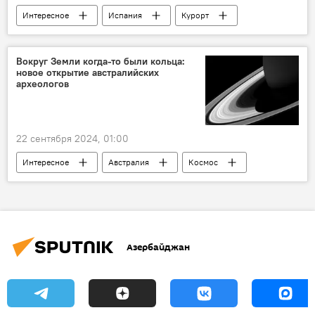
Интересное
Испания
Курорт
Какой сегодня праздник
остров
Змеи
Экология
Вокруг Земли когда-то были кольца:
новое открытие австралийских
археологов
22 сентября 2024, 01:00
Интересное
Австралия
Космос
Сатурн
Планета Земля
Кольцо
История
Астероид
Исследование
ледниковый период
Азербайджан