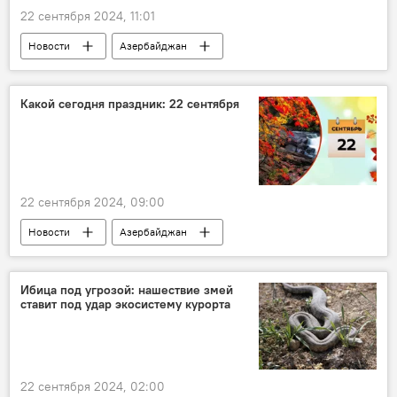
22 сентября 2024, 11:01
Новости
Азербайджан
Минобороны АР
Обращение
Заявление
Население
Утилизация
Какой сегодня праздник: 22 сентября
Боеприпасы
Полигон
22 сентября 2024, 09:00
Новости
Азербайджан
Великобритания
Италия
Бразилия
Культура
Кинематограф
История
Ибица под угрозой: нашествие змей
ставит под удар экосистему курорта
Баку
Бакинский международный морской торговый порт
Музыка
События и даты
22 сентября 2024, 02:00
Кто сегодня родился