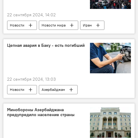
22 сентября 2024, 14:02
Новости
Новости мира
Иран
Взрыв
шахта
уголь
массовая гибель
Метан
Утечка
Цепная авария в Баку - есть погибший
президент Ирана МасудПезешкиан
22 сентября 2024, 13:03
Новости
Азербайджан
Происшествия в Азербайджане
Баку
Аэропорт
шоссе
ДТП
Минобороны Азербайджана
предупредило население страны
Авария
Погибший
Расследование
Экспертиза