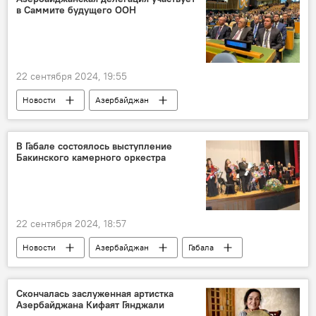
в Саммите будущего ООН
Огнестрельное оружие
Военная прокуратура АР
Губадлы
22 сентября 2024, 19:55
Новости
Азербайджан
МИД Азербайджана
ООН
Генассамблея ООН
Саммит
В Габале состоялось выступление
Бакинского камерного оркестра
Делегация
Документы
Соцсети
Замминистра
22 сентября 2024, 18:57
Новости
Азербайджан
Габала
Общество
Музыка
Концерт
Азербайджанский государственный камерный оркестр имени Гара Гараева
Скончалась заслуженная артистка
Азербайджана Кифаят Гянджали
Фархад Бадалбейли
Узеир Гаджибейли