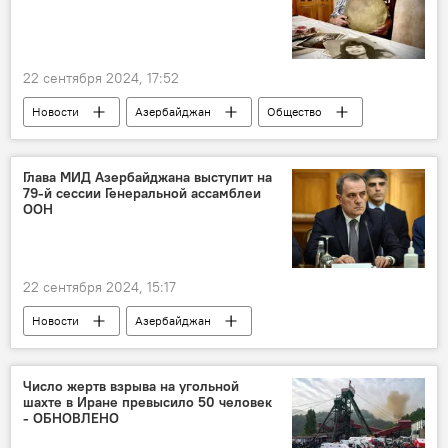
День музыки Узеира
22 сентября 2024, 17:52
Новости
Азербайджан
Общество
Исполнитель
Мугам
Ханенде
Скончалась
заслуженная артистка
Глава МИД Азербайджана выступит на
79-й сессии Генеральной ассамблеи
ООН
22 сентября 2024, 15:17
Новости
Азербайджан
МИД Азербайджана
Джейхун Байрамов
Визит
Рабочий визит
США
Число жертв взрыва на угольной
шахте в Иране превысило 50 человек
ООН
Генассамблея ООН
- ОБНОВЛЕНО
Выступление