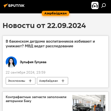
Азербайджан
Новости от 22.09.2024
В бакинском детдоме воспитанников избивают и
унижают? МВД ведет расследование
Зульфия Гулуева
22 сентября 2024, 23:59
Эксклюзивы
Азербайджан
Общество
Детский дом
Воспитанники
издевательство
Контрафактные запчасти заполонили
авторынки Баку
Избиение
воспитатели
Министерство труда и социальной защиты населения (МТСЗН) АР