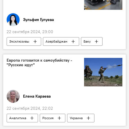
Зульфия Гулуева
22 сентября 2024, 23:00
Эксклюзивы
Азербайджан
Баку
Общество
Авторынок
запчасти
автомобиль
Контрафакт
Подделка
Европа готовится к самоубийству -
"Русские идут"
Эюб Гусейнов
Союз свободных потребителей
Елена Караева
22 сентября 2024, 22:02
Аналитика
Россия
Украина
Спецоперация
СВО
НАТО