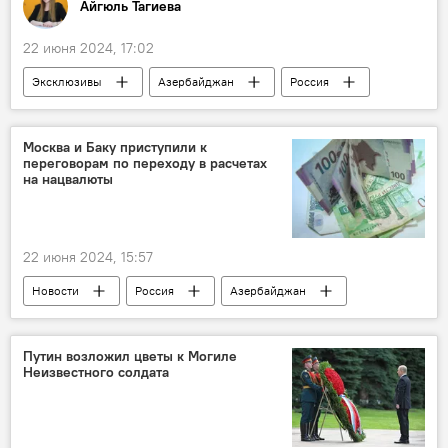
Айгюль Тагиева
22 июня 2024, 17:02
Эксклюзивы
Азербайджан
Россия
ЕАЭС
Коридор "Север-Юг"
Эксперт
мнение
ВИЭ
Москва и Баку приступили к
переговорам по переходу в расчетах
Логистика
на нацвалюты
22 июня 2024, 15:57
Новости
Россия
Азербайджан
Переговоры
взаиморасчеты
нацвалюты
Запад
санкции
Путин возложил цветы к Могиле
Неизвестного солдата
Московская биржа
российская платежная система "Мир"
Китай
Индия
Торговля