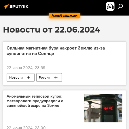
Азербайджан
Новости от 22.06.2024
Сильная магнитная буря накроет Землю из-за
суперпятна на Солнце
22 июня 2024, 23:59
Новости
Россия
Институт земного магнетизма, ионосферы и распространения радиоволн имени Пушкова
Российская академия наук (РАН)
Солнце
Аномальный тепловой купол:
метеорологи предупредили о
суперпятно
супервспышка
сильнейшей жаре на Земле
Магнитная буря
Предупреждение
метеочувствительные люди
22 июня 2024, 23:00