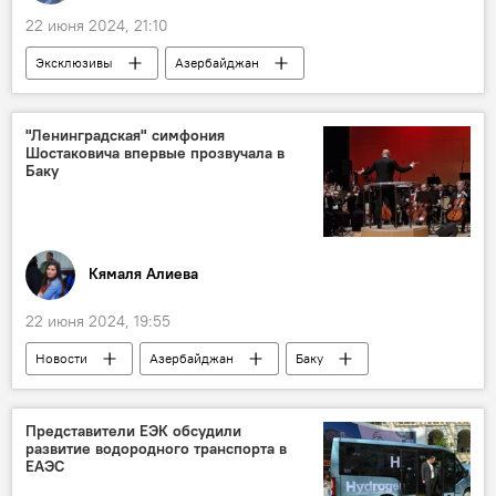
22 июня 2024, 21:10
Эксклюзивы
Азербайджан
Иностранные инвестиции
Рост
Топ
ОАЭ
Австрия
"Ленинградская" симфония
Шостаковича впервые прозвучала в
Швейцария
Россия
Карабах
Баку
Алятская СЭЗ
эксперт Эмин Гарибли
эксперт Халид Керимли
Экономика
Инвесторы
Доверие
Контракты
Кямаля Алиева
22 июня 2024, 19:55
Новости
Азербайджан
Баку
Дворец Гейдара Алиева
Дмитрий Шостакович
Представители ЕЭК обсудили
развитие водородного транспорта в
"Ленинградская" симфония №7
Премьера
ЕАЭС
посол России в Азербайджане Михаил Евдокимов