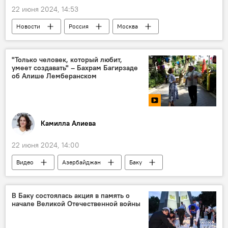
22 июня 2024, 14:53
БРИКС
Туризм
Экономика
Новости
Россия
Москва
Владимир Путин
Могила Неизвестного Солдата
Цветы
"Только человек, который любит,
умеет создавать" – Бахрам Багирзаде
Церемония
Андрей Белоусов
об Алише Лемберанском
Великая Отечественная война
Ветераны
Минута молчания
Политика
Камилла Алиева
22 июня 2024, 14:00
Видео
Азербайджан
Баку
мэр
Алиш Лемберанский
Бахрам Багирзаде
Воспоминания
В Баку состоялась акция в память о
начале Великой Отечественной войны
Гейдар Алиев
Дворец Гейдара Алиева
фуникулер
дворец "Гюлистан"