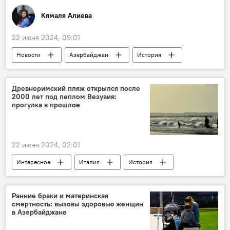
История
Кямаля Алиева
Вклад в Победу в Великой Отечественной войне
22 июня 2024, 09:01
Новости
Азербайджан
История
Россия
СССР
События и даты
Кто сегодня родился
Древнеримский пляж открылся после
2000 лет под пеплом Везувия:
Какой сегодня праздник
Культура
прогулка в прошлое
Кинематограф
Музыка
США
Иран
Германия
Бюль-Бюль
22 июня 2024, 02:01
Великая Отечественная война
фашизм
Интересное
Италия
История
Иран
Землетрясение
Афганистан
Вулкан
Пляж
Общество
Ранние браки и материнская
смертность: вызовы здоровью женщин
в Азербайджане