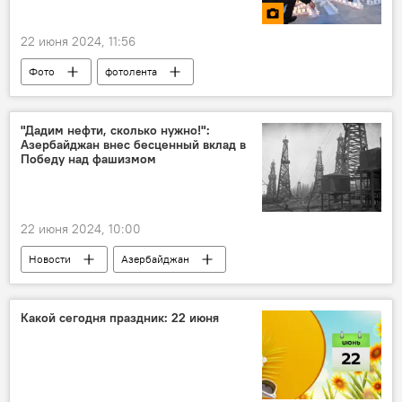
22 июня 2024, 11:56
Фото
фотолента
"Дадим нефти, сколько нужно!":
Азербайджан внес бесценный вклад в
Победу над фашизмом
22 июня 2024, 10:00
Новости
Азербайджан
Великая Отечественная война
Великая Победа
фашизм
Какой сегодня праздник: 22 июня
азербайджанские нефтяники
Баку
Бакинский нефтеперерабатывающий завод имени Гейдара Алиева (БНПЗ)
фронт
Топливо
Общество