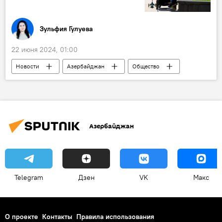
Зульфия Гулуева
22 июня 2024, 01:00
Новости
Азербайджан
Общество
смертность
Материнство
детская смертность
Министерство здравоохранения
Азербайджан
Талассемия
врожденные заболевания
СНГ
Telegram
Дзен
VK
Макс
О проекте
Контакты
Правила использования