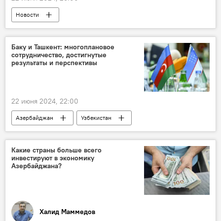
корональная дыра
Земля
Новости
магнитное поле
Общество
Национальная метеорологическая служба США
Аномальная жара
Предупреждение
Баку и Ташкент: многоплановое
сотрудничество, достигнутые
тепловой купол
Новая Англия
результаты и перспективы
Глобальное потепление
Изменения климата
Общество
22 июня 2024, 22:00
Азербайджан
Узбекистан
Сотрудничество
Перспективы
Товарооборот
Инвестиции
Какие страны больше всего
инвестируют в экономику
Проекты
эксперт Эмин Гарибли
Азербайджана?
Пресс-центр
Круглый стол
Халид Маммедов