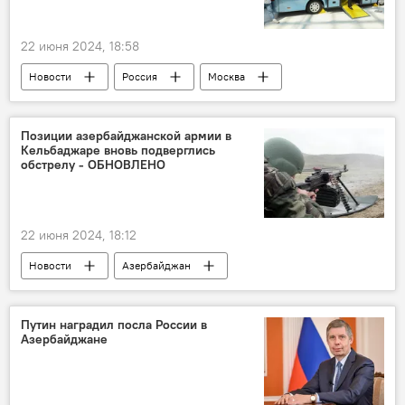
симфонический оркестр
Ялчин Адигезалов
22 июня 2024, 18:58
Великая Отечественная война
Блокада
Новости
Россия
Москва
Ленинград
Круглый стол
Евразийская экономическая комиссия
Позиции азербайджанской армии в
Кельбаджаре вновь подверглись
водородный транспорт
ЕАЭС
обстрелу - ОБНОВЛЕНО
Перспективы
Безопасность
Стандарты
Разработка
22 июня 2024, 18:12
заместитель директора Департамента промышленной политики ЕЭК Жаслан Азенов
Новости
Азербайджан
Экономика
Минобороны Азербайджана
ВС Армении
Обстрел
Кельбаджарский район
Путин наградил посла России в
Азербайджане
ответные меры
Эскалация
Южный Кавказ
Политика