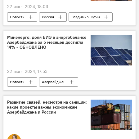
22 июня 2024, 18:03
Новости
Россия
Владимир Путин
Указ
посол России в Азербайджане Михаил Евдокимов
Минэнерго: доля ВИЭ в энергобалансе
Азербайджана за 5 месяцев достигла
Орден Александра Невского
Награждение
14% - ОБНОВЛЕНО
МИД России
дипломатическая миссия
Политика
22 июня 2024, 17:53
Новости
Азербайджан
Ильхам Алиев
интервью
Электроэнергия
Производство
Развитие связей, несмотря на санкции:
какие проекты важны экономикам
ВИЭ
возобновляемая энергия
Азербайджана и России
Европа
Поставки газа
Экономика
Минэнерго АР
энергобаланс