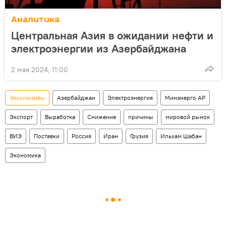
Аналитика
Центральная Азия в ожидании нефти и
электроэнергии из Азербайджана
2 мая 2024, 11:00
Эксклюзивы
Азербайджан
Электроэнергия
Минэнерго АР
Экспорт
Выработка
Снижение
причины
мировой рынок
ВИЭ
Поставки
Россия
Иран
Грузия
Ильхам Шабан
Экономика