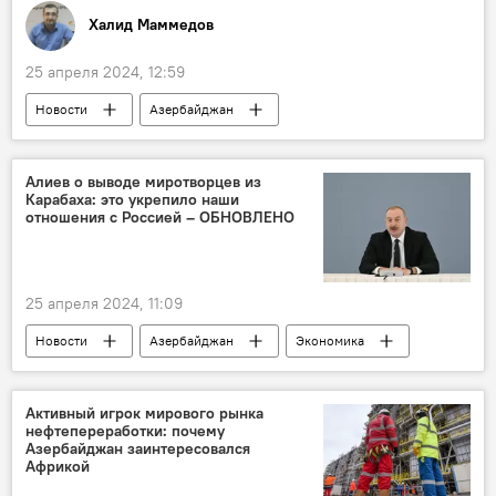
Халид Маммедов
25 апреля 2024, 12:59
Новости
Азербайджан
Милли Меджлис
Общество
Рази Нуруллаев
TƏBİB
Алиев о выводе миротворцев из
Карабаха: это укрепило наши
Министерство здравоохранения АР
отношения с Россией – ОБНОВЛЕНО
25 апреля 2024, 11:09
Новости
Азербайджан
Экономика
ЕАЭС
Политика
Конференция сторон Рамочной конвенции ООН об изменении климата - COP28
Активный игрок мирового рынка
нефтепереработки: почему
Армения
Южный Кавказ
Азербайджан заинтересовался
Африкой
трехстороннее заявление