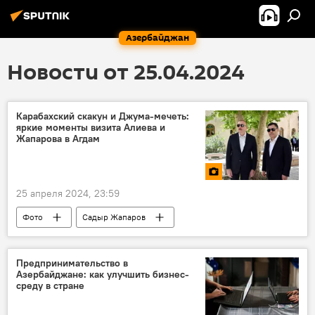
Азербайджан
Новости от 25.04.2024
Карабахский скакун и Джума-мечеть:
яркие моменты визита Алиева и
Жапарова в Агдам
25 апреля 2024, 23:59
Фото
Садыр Жапаров
МУЛЬТИМЕДИА
Азербайджан
Ильхам Алиев
Кыргызстан
Предпринимательство в
Азербайджане: как улучшить бизнес-
Карабах
Агдамский район
Агдам
среду в стране
карабахские скакуны
Крепость