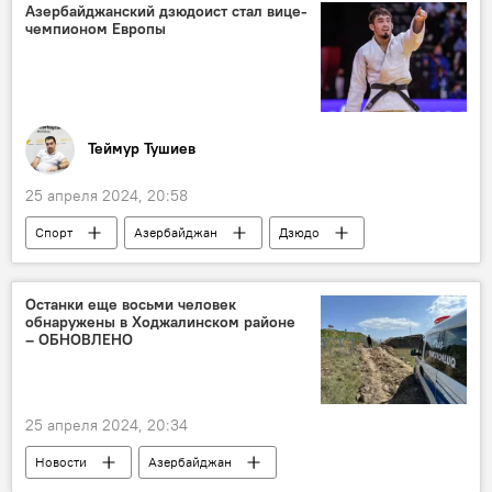
Проект SputnikPro в Азербайджане
Азербайджанский дзюдоист стал вице-
чемпионом Европы
Sputnik Азербайджан
Медиа
Мастер-класс
Азербайджанский университет языков (АУЯ)
Теймур Тушиев
25 апреля 2024, 20:58
Спорт
Азербайджан
Дзюдо
Чемпионат Европы
Балабей Агаев
Туран Байрамов
Испания
Турция
Останки еще восьми человек
обнаружены в Ходжалинском районе
Хорватия
– ОБНОВЛЕНО
25 апреля 2024, 20:34
Новости
Азербайджан