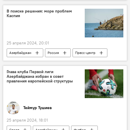
освобожденные земли
Ходжалинский район
В поиске решения: море проблем
Каспия
массовое захоронение
Генпрокуратура АР
Пытки
Государственная комиссия по делам пленных, без вести пропавших и заложников АР
25 апреля 2024, 20:01
Азербайджан
Россия
Пресс-центр
Каспийское море
Наука
антропогенный фактор
Уровень воды
Глава клуба Первой лиги
Азербайджана избран в совет
Мониторинг
Видео
правления европейской структуры
Теймур Тушиев
25 апреля 2024, 18:01
Спорт
Азербайджан
Футбол