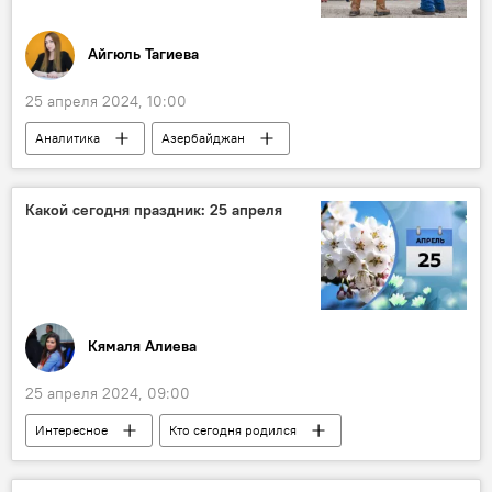
мадридские принципы
Айгюль Тагиева
25 апреля 2024, 10:00
Аналитика
Азербайджан
Добыча нефти
Нефть
НПЗ
Африка
Конго
энергоресурсы
Какой сегодня праздник: 25 апреля
Кямаля Алиева
25 апреля 2024, 09:00
Интересное
Кто сегодня родился
Какой сегодня праздник
Азербайджан