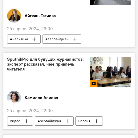
История
Айгюль Тагиева
25 апреля 2024, 23:00
Аналитика
Азербайджан
Экономика
Предпринимательство
бизнес-климат
Эльшад Мамедов
SputnikPrо для будущих журналистов:
эксперт рассказал, чем привлечь
налог
Инвестиции
читателя
Камилла Алиева
25 апреля 2024, 22:00
Видео
Азербайджан
Россия
SputnikPro