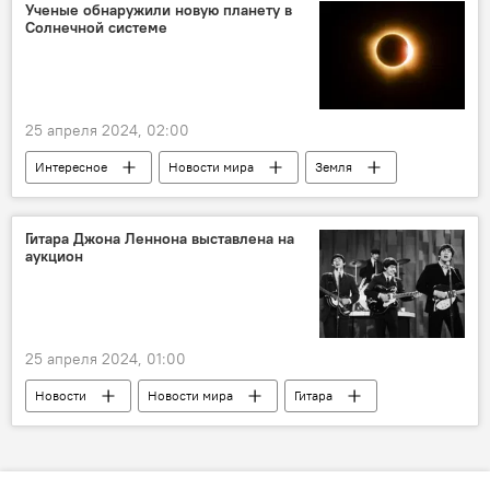
Россия
Владимир Жириновский
Ученые обнаружили новую планету в
Солнечной системе
25 апреля 2024, 02:00
Интересное
Новости мира
Земля
Космос
Солнечная система
Планета
Ученые
Гитара Джона Леннона выставлена на
аукцион
25 апреля 2024, 01:00
Новости
Новости мира
Гитара
The Beatles
Аукцион
Великобритания