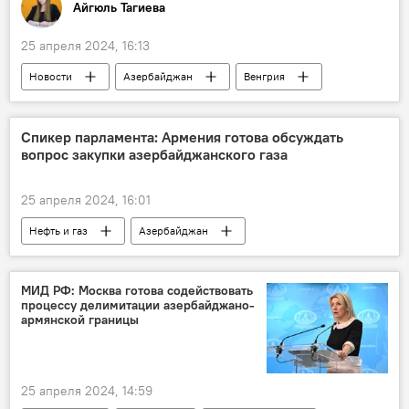
Айгюль Тагиева
25 апреля 2024, 16:13
Новости
Азербайджан
Венгрия
Экономика
Петер Сийярто
Газ
Товарооборот
Сахиль Бабаев
Спикер парламента: Армения готова обсуждать
вопрос закупки азербайджанского газа
Карабах
25 апреля 2024, 16:01
Нефть и газ
Азербайджан
Армения
Экономика
Энергетика
Газ
МИД РФ: Москва готова содействовать
процессу делимитации азербайджано-
спикер парламента Армении Ален Симонян
армянской границы
Газопровод
Иран
25 апреля 2024, 14:59