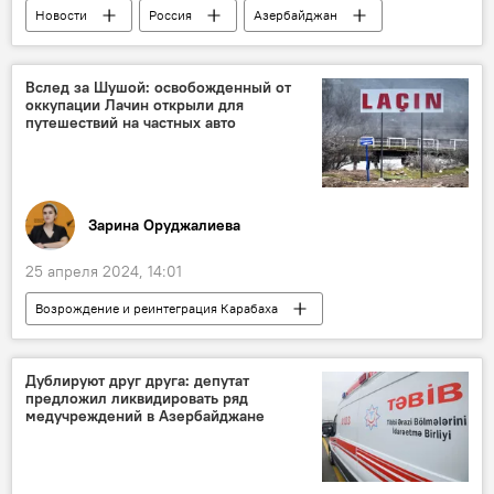
Новости
Россия
Азербайджан
Армения
Южный Кавказ
Политика
МИД России
ЕС
Запад
Вслед за Шушой: освобожденный от
оккупации Лачин открыли для
СМИ
Мария Захарова
путешествий на частных авто
Зарина Оруджалиева
25 апреля 2024, 14:01
Возрождение и реинтеграция Карабаха
Азербайджан
Карабах
Лачин
Шуша
Суговушан
Туризм
Дублируют друг друга: депутат
предложил ликвидировать ряд
Автомобиль
"Большое возвращение"
медучреждений в Азербайджане