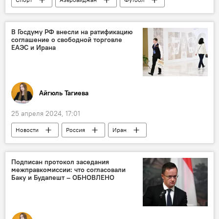
Шамахы
Европа
организация
В Госдуму РФ внесли на ратификацию
соглашение о свободной торговле
ЕАЭС и Ирана
Айгюль Тагиева
25 апреля 2024, 17:01
Новости
Россия
Иран
ЕАЭС
Госдума РФ
ВТО
Торговля
Подписан протокол заседания
межправкомиссии: что согласовали
Баку и Будапешт – ОБНОВЛЕНО