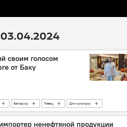
 03.04.2024
й своим голосом
рге от Баку
Беларусь
Певец
Дни культуры
рвью
 импортер ненефтяной продукции