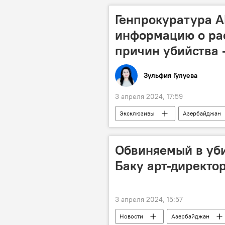
Генпрокуратура А
информацию о ра
причин убийства
Зульфия Гулуева
3 апреля 2024, 17:59
Эксклюзивы
Азербайджан
Происшествия в Азербайджане
таксист
Обвиняемый в уби
Баку арт-директо
3 апреля 2024, 15:57
Новости
Азербайджан