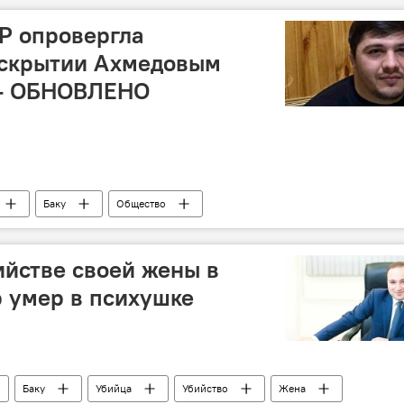
Р опровергла
скрытии Ахмедовым
 - ОБНОВЛЕНО
Баку
Общество
Убийца
маньяк
психическое расстройство
йстве своей жены в
р умер в психушке
Баку
Убийца
Убийство
Жена