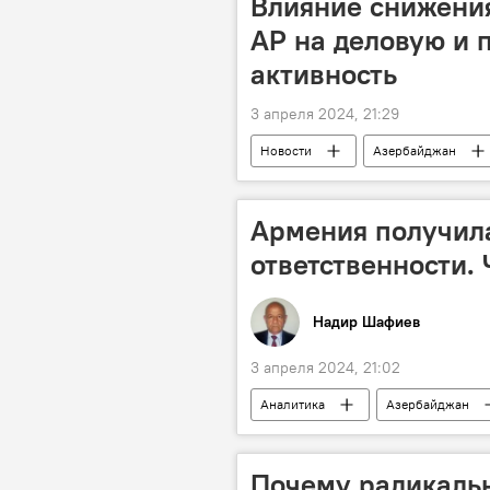
Влияние снижени
АР на деловую и 
активность
3 апреля 2024, 21:29
Новости
Азербайджан
Учетная ставка
Пресс-центр
Армения получила
ответственности.
Надир Шафиев
3 апреля 2024, 21:02
Аналитика
Азербайджан
Никол Пашинян
Южный Кав
Почему радикаль