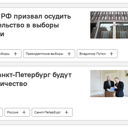
ольница
 РФ призвал осудить
ельство в выборы
ии
ыборы
Президентские выборы
Владимир Путин
Валентина Матвиенко
Обращение
НАТО
нкт-Петербург будут
ничество
Россия
Санкт-Петербург
глов
Ильхам Алиев
Сотрудничество