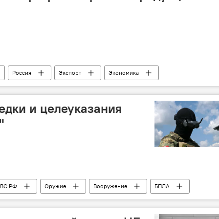
Россия
Экспорт
Экономика
ничество
едки и целеуказания
"
ВС РФ
Оружие
Вооружение
БПЛА