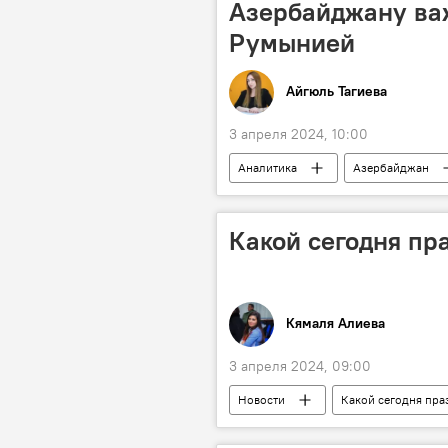
Азербайджану важ
Румынией
Айгюль Тагиева
3 апреля 2024, 10:00
Аналитика
Азербайджан
Каспийское море
Черное м
энергомост
SOCAR
Какой сегодня пр
Кямаля Алиева
3 апреля 2024, 09:00
Новости
Какой сегодня пра
Архив
Азербайджан