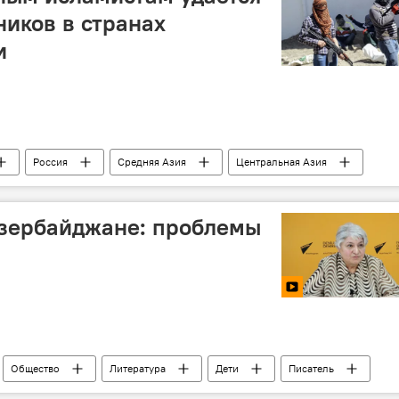
ников в странах
и
Россия
Средняя Азия
Центральная Азия
ом
террористы
Азербайджане: проблемы
Общество
Литература
Дети
Писатель
айджан