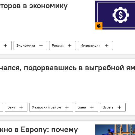
сторов в экономику
Экономика
Россия
Инвестиции
ложения
ЦБА
чался, подорвавшись в выгребной я
Баку
Хазарский район
Бина
Взрыв
кно в Европу: почему