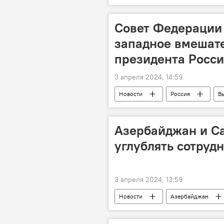
Республиканская психиатрическая б
Совет Федерации
западное вмешат
президента Росс
3 апреля 2024, 14:59
Новости
Россия
В
срыв
Совет федерации РФ
Азербайджан и Са
углублять сотруд
3 апреля 2024, 13:59
Новости
Азербайджан
губернатор Петербурга Александр Бе