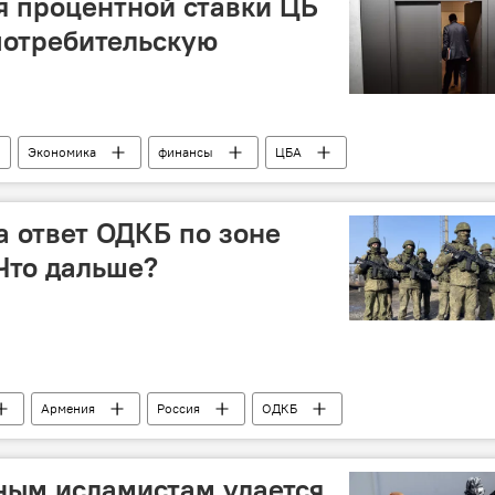
я процентной ставки ЦБ
потребительскую
Экономика
финансы
ЦБА
анонс
Sputnik Азербайджан
 ответ ОДКБ по зоне
 Что дальше?
Армения
Россия
ОДКБ
каз
Запад
ным исламистам удается