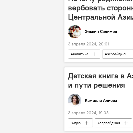
вербовать сторон
Центральной Ази
Эльвин Салимов
3 апреля 2024, 20:01
Аналитика
Азербайджан
Террор
Борьба с терроризм
Детская книга в 
и пути решения
Камилла Алиева
3 апреля 2024, 19:03
Видео
Азербайджан
Пресс-центр
Sputnik Азерб