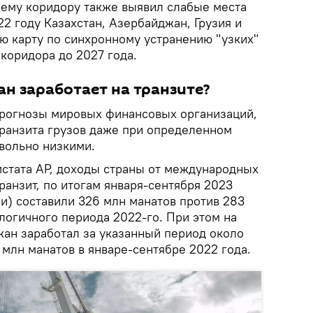
нему коридору также выявил слабые места
22 году Казахстан, Азербайджан, Грузия и
ю карту по синхронному устранению "узких"
коридора до 2027 года.
н заработает на транзите?
прогнозы мировых финансовых организаций,
ранзита грузов даже при определенном
овольно низкими.
омстата АР, доходы страны от международных
ранзит, по итогам января-сентября 2023
и) составили 326 млн манатов против 283
логичного периода 2022-го. При этом на
жан заработал за указанный период около
7 млн манатов в январе-сентябре 2022 года.