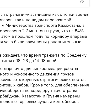
ся странами-участницами как с точки зрения
варов, так и по видам перевозимой
ым Министерства транспорта Казахстана, в
ревезено 2,7 млн тонн груза, что на 64%
и этом в прошлом году по коридору впервые
ля чего были закуплены дополнительные
е ожидает, что время транзита по Среднему
тится c 18–23 до 14–18 дней.
го маршрута для синхронизации работы
ного и ускоренного движения грузов
рскую сеть крупных стратегических портов,
очтовых хабов. Кроме того, для обеспечения
рузооборота по коридору такие страны-
ербайджан, Казахстан и Грузия намерены
водство торговых судов и контейнеров.