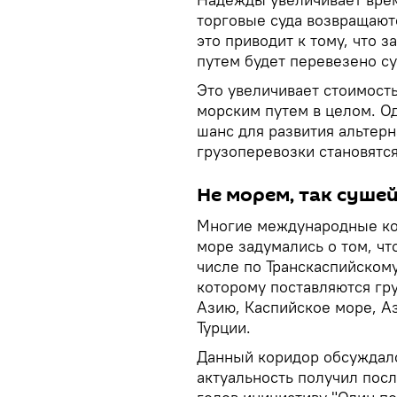
торговые суда возвращаютс
это приводит к тому, что 
путем будет перевезено с
Это увеличивает стоимост
морским путем в целом. Од
шанс для развития альтерн
грузоперевозки становятс
Не морем, так суше
Многие международные ком
море задумались о том, ч
числе по Транскаспийском
которому поставляются гр
Азию, Каспийское море, А
Турции.
Данный коридор обсуждалс
актуальность получил посл