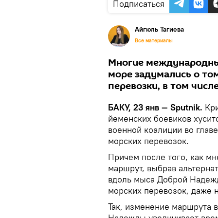
Подписаться
Айгюль Тагиева
Все материалы
Многие международные
море задумались о то
перевозки, в том чис
БАКУ, 23 янв — Sputnik.
Кри
йеменских боевиков хусито
военной коалиции во глав
морских перевозок.
Причем после того, как м
маршрут, выбрав альтерна
вдоль мыса Доброй Надежд
морских перевозок, даже 
Так, изменение маршрута 
Надежды увеличивает время 