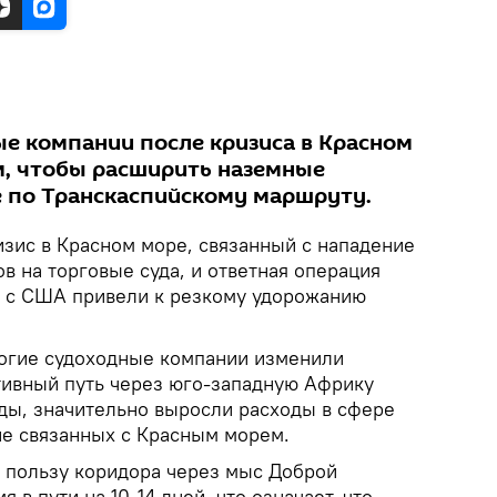
 компании после кризиса в Красном
м, чтобы расширить наземные
ле по Транскаспийскому маршруту.
зис в Красном море, связанный с нападение
в на торговые суда, и ответная операция
е с США привели к резкому удорожанию
ногие судоходные компании изменили
тивный путь через юго-западную Африку
ы, значительно выросли расходы в сфере
не связанных с Красным морем.
в пользу коридора через мыс Доброй
в пути на 10-14 дней, что означает, что