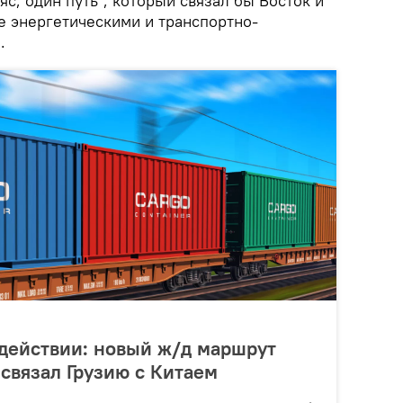
яс, один путь", который связал бы Восток и
е энергетическими и транспортно-
.
действии: новый ж/д маршрут
связал Грузию с Китаем