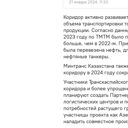
21 января 2024, 11:20
Коридор активно развивает
объема транспортировки то
продукции. Согласно данн
2023 году по ТМТМ было пе
больше, чем в 2022-м. Пр
была перевезена нефть, д
нефтяные танкеры.
Минтранс Казахстана такж
коридору в 2024 году сокра
Участники Транскаспийско
коридора и более упрощен
планируют создать Партне
логистических центров и п
потребностей растущего г
участницы проекта как Аз
наладить совместное произ