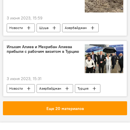
3 июня 2023, 15:59
Новости
Шуша
Азербайджан
останки
Государственная комиссия по делам военнопленных, заложников и без вести пропавших лиц АР
Ильхам Алиев и Мехрибан Алиева
прибыли с рабочим визитом в Турцию
раскопки
3 июня 2023, 15:31
Новости
Азербайджан
Турция
Политика
выборы
инаугурация
Ильхам Алиев
Реджеп Тайип Эрдоган
Еще 20 материалов