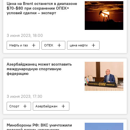
Цена на Brent останется в диапазоне
$70-$80 при сохранении ОПЕК+
условий сделки – эксперт
3 июня 2023, 18:00
Нефть и газ
ОПЕК
цена нефти
мнение
Brent
Азербайджанец может возглавить
международную спортивную
федерацию
3 июня 2023, 17:30
Спорт
Азербайджан
Национальный паралимпийский комитет АР (НПК)
Италия
Минобороны РФ: ВКС уничтожили
полевой лагерь украинских