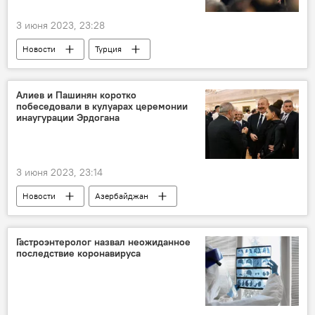
3 июня 2023, 23:28
Новости
Турция
Реджеп Тайип Эрдоган
Кабмин
Новый состав
Алиев и Пашинян коротко
побеседовали в кулуарах церемонии
инаугурации Эрдогана
3 июня 2023, 23:14
Новости
Азербайджан
Ильхам Алиев
Турция
Реджеп Тайип Эрдоган
Инаугурация
Гастроэнтеролог назвал неожиданное
последствие коронавируса
Армения
Никол Пашинян