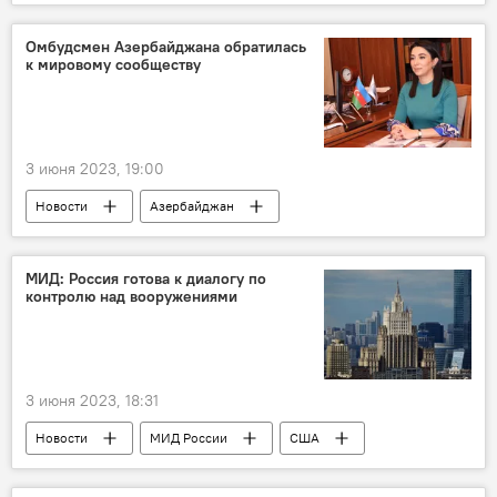
Вячеслав Володин
Поздравления
Турция
Реджеп Тайип Эрдоган
Омбудсмен Азербайджана обратилась
к мировому сообществу
Инаугурация
3 июня 2023, 19:00
Новости
Азербайджан
омбудсмен АР Сабина Алиева
Шуша
массовое захоронение
Армения
МИД: Россия готова к диалогу по
контролю над вооружениями
Азербайджанцы
Этнические чистки
3 июня 2023, 18:31
Новости
МИД России
США
ДСНВ
Дипломатия
безопасность