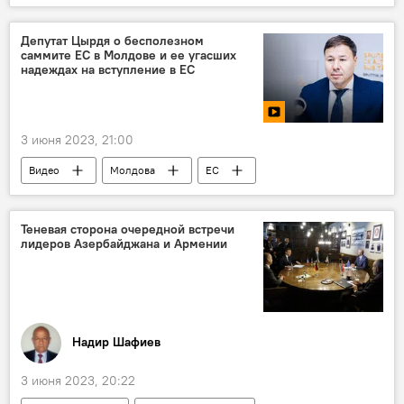
Первый вице-президент Азербайджана Мехрибан Алиева
Реджеп Тайип Эрдоган
Инаугурация
Депутат Цырдя о бесполезном
саммите ЕС в Молдове и ее угасших
надеждах на вступление в ЕС
3 июня 2023, 21:00
Видео
Молдова
ЕС
саммит
Кишинев
Реджеп Тайип Эрдоган
Теневая сторона очередной встречи
лидеров Азербайджана и Армении
Владимир Зеленский
Надир Шафиев
3 июня 2023, 20:22