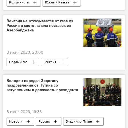
Колумнисты
Южный Кавказ
Политика
ЕС
мнение
Делимитация
Венгрия не отказывается от газа из
России в свете начала поставок из
Азербайджана
3 июня 2023, 20:00
Нефть и газ
Венгрия
Петер Сийярто
Газ
Россия
ПАО "Газпром"
Азербайджан
Володин передал Эрдогану
поздравление от Путина со
диверсификация
вступлением в должность президента
3 июня 2023, 19:36
Новости
Россия
Владимир Путин