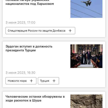
националистов под Харьковом
3 июня 2023, 17:00
Спецоперация России по защите Донбасса
Россия
Украина
СВО
боевая авиация
БПЛА
Артиллерия
Эрдоган вступил в должность
президента Турции
Националисты
3 июня 2023, 16:30
Новости мира
Турция
Азербайджан
Политика
Реджеп Тайип Эрдоган
Человеческие останки обнаружены в
ходе раскопок в Шуше