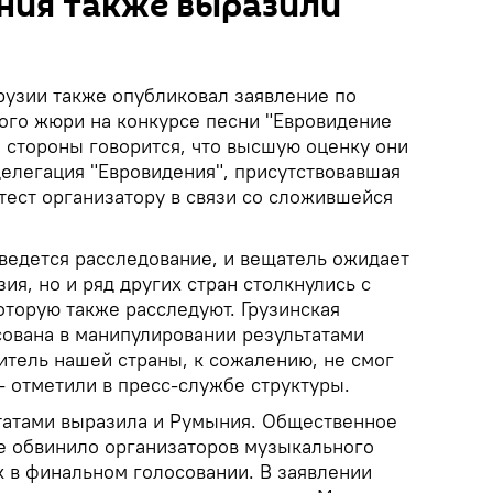
ния также выразили
узии также опубликовал заявление по
ого жюри на конкурсе песни "Евровидение
й стороны говорится, что высшую оценку они
делегация "Евровидения", присутствовавшая
тест организатору в связи со сложившейся
 ведется расследование, и вещатель ожидает
зия, но и ряд других стран столкнулись с
оторую также расследуют. Грузинская
сована в манипулировании результатами
витель нашей страны, к сожалению, не смог
- отметили в пресс-службе структуры.
татами выразила и Румыния. Общественное
е обвинило организаторов музыкального
к в финальном голосовании. В заявлении