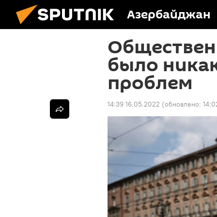
Азербайджан
Общественн
было ника
проблем
14:39 16.05.2022
(обновлено:
14:0