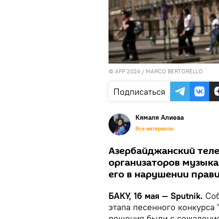
© AFP 2024 / MARCO BERTORELLO
Подписаться
Кямаля Алиева
Все материалы
Азербайджанский теле
организаторов музыка
его в нарушении прави
БАКУ, 16 мая — Sputnik.
Соб
этапа песенного конкурса 
решения были с сожалени