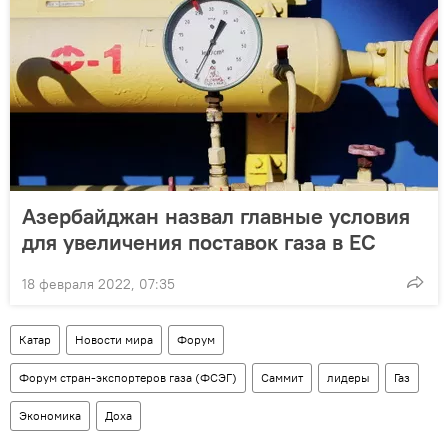
Азербайджан назвал главные условия
для увеличения поставок газа в ЕС
18 февраля 2022, 07:35
Катар
Новости мира
Форум
Форум стран-экспортеров газа (ФСЭГ)
Саммит
лидеры
Газ
Экономика
Доха