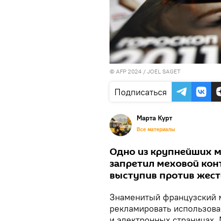
© AFP 2024 / JOEL SAGET
Подписаться
Марта Курт
Все материалы
Одно из крупнейших ми
запретил меховой конт
выступив против жест
Знаменитый французский 
рекламировать использова
и электронных страницах.