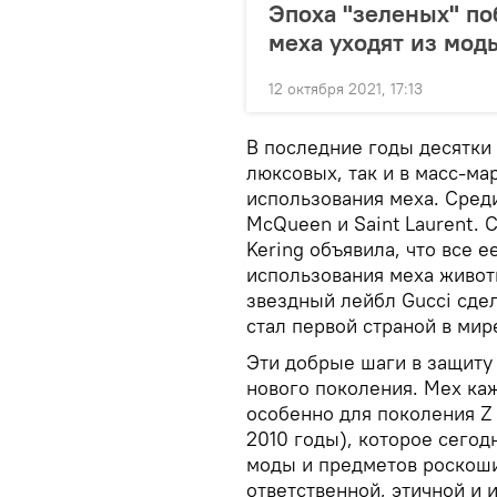
Эпоха "зеленых" по
меха уходят из мод
12 октября 2021, 17:13
В последние годы десятки
люксовых, так и в масс-ма
использования меха. Среди
McQueen и Saint Laurent. 
Kering объявила, что все 
использования меха животн
звездный лейбл Gucci сде
стал первой страной в мир
Эти добрые шаги в защит
нового поколения. Мех ка
особенно для поколения Z 
2010 годы), которое сего
моды и предметов роскоши
ответственной, этичной и и