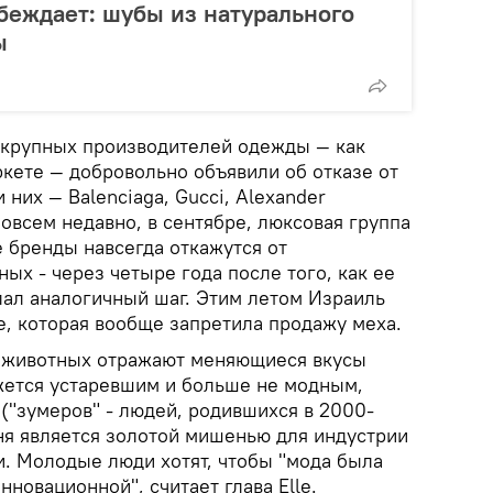
беждает: шубы из натурального
ы
 крупных производителей одежды — как
ркете — добровольно объявили об отказе от
 них — Balenciaga, Gucci, Alexander
Совсем недавно, в сентябре, люксовая группа
ее бренды навсегда откажутся от
ых - через четыре года после того, как ее
лал аналогичный шаг. Этим летом Израиль
е, которая вообще запретила продажу меха.
у животных отражают меняющиеся вкусы
жется устаревшим и больше не модным,
("зумеров" - людей, родившихся в 2000-
дня является золотой мишенью для индустрии
. Молодые люди хотят, чтобы "мода была
нновационной", считает глава Elle.