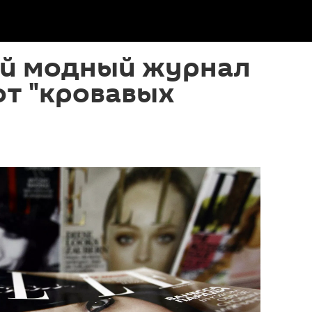
й модный журнал
от "кровавых