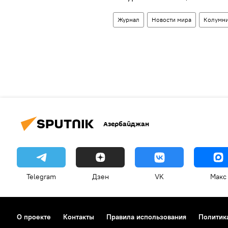
Журнал
Новости мира
Колумн
Азербайджан
Telegram
Дзен
VK
Макс
О проекте
Контакты
Правила использования
Политик