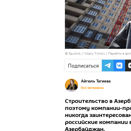
© Sputnik / Vitaliy Timkiv
/
Перейти в фо
Подписаться
Айгюль Тагиева
Все материалы
Строительство в Азер
поэтому компании-про
никогда заинтересова
российские компании в
Азербайджан.