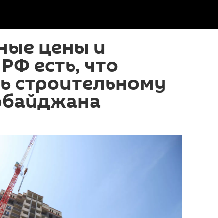
ные цены и
 РФ есть, что
ь строительному
рбайджана