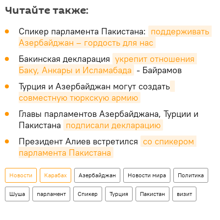
Читайте также:
Спикер парламента Пакистана:
поддерживать 
Азербайджан – гордость для нас
Бакинская декларация
укрепит отношения 
Баку, Анкары и Исламабада
- Байрамов
Турция и Азербайджан могут создать
совместную тюркскую армию
Главы парламентов Азербайджана, Турции и
Пакистана
подписали декларацию
Президент Алиев встретился
со спикером 
парламента Пакистана
Новости
Карабах
Азербайджан
Новости мира
Политика
Шуша
парламент
Спикер
Турция
Пакистан
визит