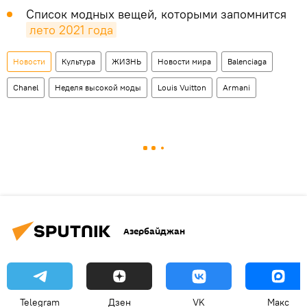
Список модных вещей, которыми запомнится
лето 2021 года
Новости
Культура
ЖИЗНЬ
Новости мира
Balenciaga
Chanel
Неделя высокой моды
Louis Vuitton
Armani
Азербайджан
Telegram
Дзен
VK
Макс