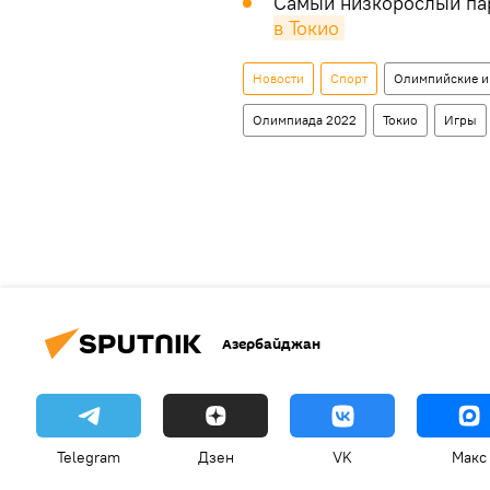
Самый низкорослый п
в Токио
Новости
Спорт
Олимпийские и
Олимпиада 2022
Токио
Игры
Азербайджан
Telegram
Дзен
VK
Макс