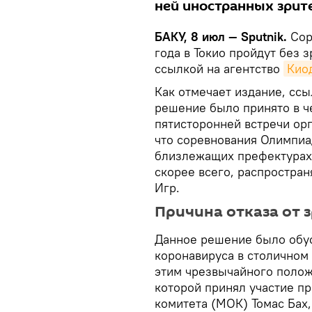
ней иностранных зрит
БАКУ, 8 июл — Sputnik.
Сор
года в Токио пройдут без 
ссылкой на агентство
Кио
Как отмечает издание, ссы
решение было принято в че
пятисторонней встречи ор
что соревнования Олимпиад
близлежащих префектурах 
скорее всего, распростран
Игр.
Причина отказа от 
Данное решение было обу
коронавируса в столичном 
этим чрезвычайного положе
которой принял участие п
комитета (МОК) Томас Бах