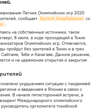
елей.
евнования Летних Олимпийских игр 2020
зрителей, сообщает
Sputnik Азербайджан
со
до
.
лаясь на собственные источники, такое
тверг, 8 июля, в ходе проходящей в Токио
ганизаторов Олимпийских игр. Отмечается,
ы пройдут без зрителей в Токио и в трех
Сайтаме, Тибе и Канагаве. Данное решение,
яется и на церемонии открытия и закрытия
зрителей
словлено ухудшением ситуации с пандемией
регионе и введением в Японии в связи с
ния. В начале пятисторонней встречи, в
резидент Международного олимпийского
, руководитель оргкомитета токийской