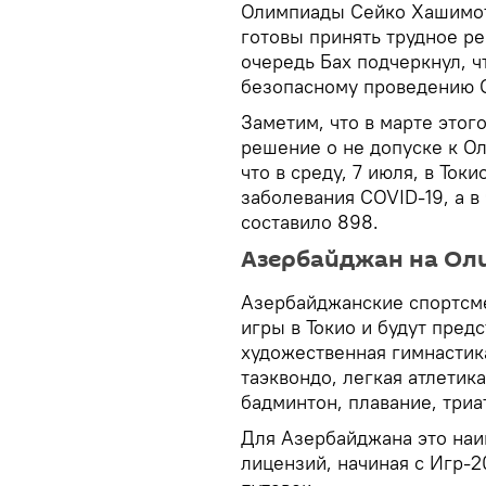
Олимпиады Сейко Хашимот
готовы принять трудное р
очередь Бах подчеркнул, 
безопасному проведению О
Заметим, что в марте этог
решение о не допуске к О
что в среду, 7 июля, в То
заболевания COVID-19, а в
составило 898.
Азербайджан на Оли
Азербайджанские спортсме
игры в Токио и будут предс
художественная гимнастика
таэквондо, легкая атлетика
бадминтон, плавание, триа
Для Азербайджана это на
лицензий, начиная с Игр-2