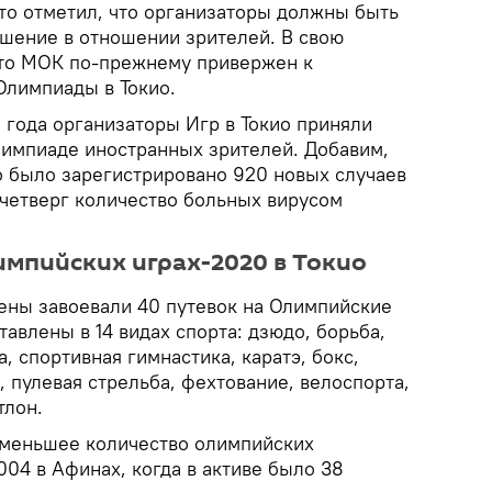
о отметил, что организаторы должны быть
ешение в отношении зрителей. В свою
что МОК по-прежнему привержен к
лимпиады в Токио.
о года организаторы Игр в Токио приняли
лимпиаде иностранных зрителей. Добавим,
кио было зарегистрировано 920 новых случаев
 четверг количество больных вирусом
мпийских играх-2020 в Токио
ны завоевали 40 путевок на Олимпийские
тавлены в 14 видах спорта: дзюдо, борьба,
, спортивная гимнастика, каратэ, бокс,
, пулевая стрельба, фехтование, велоспорта,
тлон.
именьшее количество олимпийских
004 в Афинах, когда в активе было 38