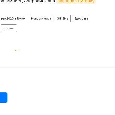
аралимпиец Азербайджана
завоевал путевку 
гры-2020 в Токио
Новости мира
ЖИЗНЬ
Здоровье
зрители