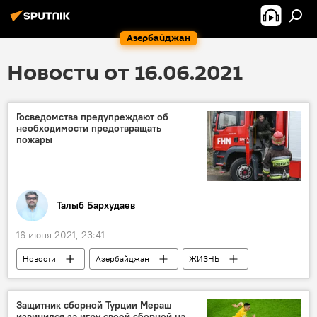
Азербайджан
Новости от 16.06.2021
Госведомства предупреждают об
необходимости предотвращать
пожары
Талыб Бархудаев
16 июня 2021, 23:41
Новости
Азербайджан
ЖИЗНЬ
Происшествия
Пожары
безопасность
Предупреждение
Защитник сборной Турции Мераш
извинился за игру своей сборной на