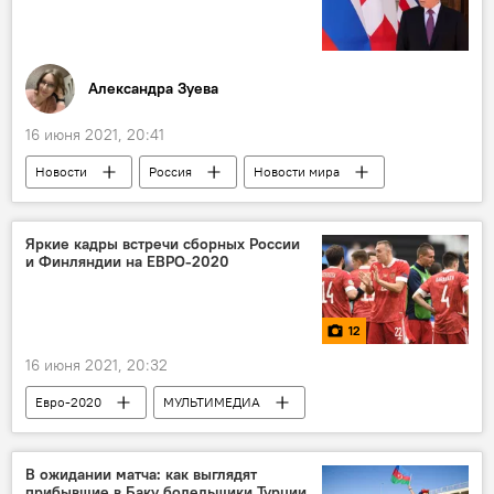
Александра Зуева
16 июня 2021, 20:41
Новости
Россия
Новости мира
Политика
Владимир Путин
встреча
Россия
США
Яркие кадры встречи сборных России
и Финляндии на ЕВРО-2020
Саммит Россия-США
12
16 июня 2021, 20:32
Евро-2020
МУЛЬТИМЕДИА
В ожидании матча: как выглядят
прибывшие в Баку болельщики Турции