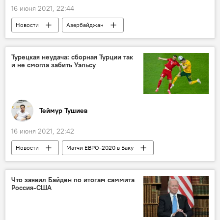
16 июня 2021, 22:44
Новости
Азербайджан
Новости мира
Спорт
ЖИЗНЬ
Жеребьевка
футбол
клубы
Турецкая неудача: сборная Турции так
и не смогла забить Уэльсу
УЕФА
Теймур Тушиев
16 июня 2021, 22:42
Новости
Матчи ЕВРО-2020 в Баку
Азербайджан
Новости мира
Спорт
ЖИЗНЬ
Евро-2020
Что заявил Байден по итогам саммита
Россия-США
Турция
Сборная
Баку
неудача