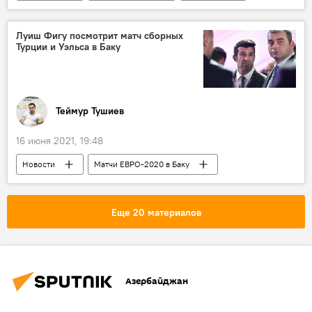
Политика
суд
Баку
диверсанты
армянские военнослужащие
Луиш Фигу посмотрит матч сборных
Турции и Уэльса в Баку
Теймур Тушиев
16 июня 2021, 19:48
Новости
Матчи ЕВРО-2020 в Баку
Азербайджан
Спорт
ЖИЗНЬ
Евро-2020
матч
Футболист
Еще 20 материалов
Баку
Евро-2020
Азербайджан