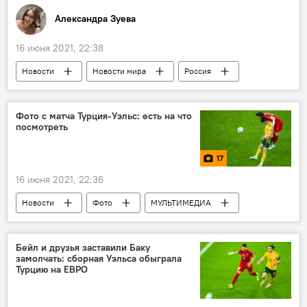
Александра Зуева
16 июня 2021, 22:38
Новости
Новости мира
Россия
Политика
Джо Байден
саммит
Россия
США
Саммит Россия-США
Фото с матча Турция-Уэльс: есть на что
посмотреть
17
16 июня 2021, 22:36
Новости
Фото
МУЛЬТИМЕДИА
Матчи ЕВРО-2020 в Баку
Азербайджан
Новости мира
Спорт
ЖИЗНЬ
Бейл и друзья заставили Баку
замолчать: сборная Уэльса обыграла
Евро-2020
матч
Турция
Турцию на ЕВРО