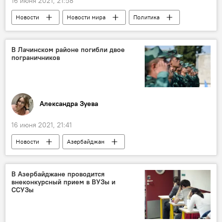
16 июня 2021, 21:58
Новости
Новости мира
Политика
Иран
выборы
президент
кандидаты
В Лачинском районе погибли двое
пограничников
Александра Зуева
16 июня 2021, 21:41
Новости
Азербайджан
Происшествия
ЖИЗНЬ
Государственная пограничная служба АР (ГПС)
В Азербайджане проводится
внеконкурсный прием в ВУЗы и
Военнослужащие
ССУЗы