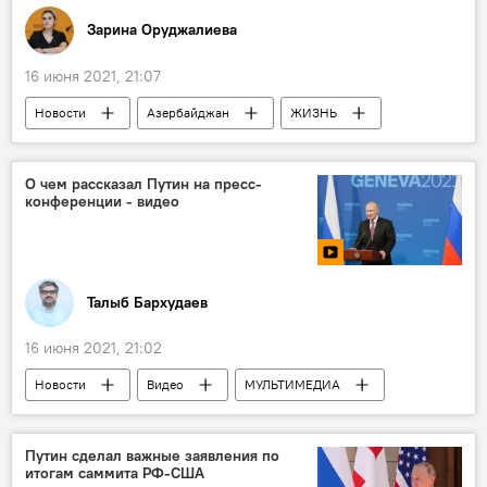
Зарина Оруджалиева
16 июня 2021, 21:07
Новости
Азербайджан
ЖИЗНЬ
О чем рассказал Путин на пресс-
конференции - видео
Талыб Бархудаев
16 июня 2021, 21:02
Новости
Видео
МУЛЬТИМЕДИА
Россия
Политика
Новости мира
Владимир Путин
Пресс-конференция
Путин сделал важные заявления по
итогам саммита РФ-США
саммит
Россия
США