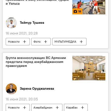
и Уэльса
18
Теймур Тушиев
16 июня 2021, 20:28
Новости
Фото
МУЛЬТИМЕДИА
Матчи ЕВРО-2020 в Баку
Азербайджан
Спорт
ЖИЗНЬ
Новости мира
Группа военнослужащих ВС Армении
предстала перед азербайджанским
Sputnik Style
Евро-2020
правосудием
Болельщики
Баку
Евро-2020
Новости Баку
Зарина Оруджалиева
16 июня 2021, 20:05
Новости
Азербайджан
Карабах