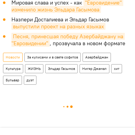
Мировая слава и успех - как
"Евровидение" 
изменило жизнь Эльдара Гасымова
Назпери Досталиева и Эльдар Гасымов
выпустили проект на разных языках
Песня, принесшая победу Азербайджану на 
"Евровидении"
, прозвучала в новом формате
Новости
За кулисами и в свете софитов
Азербайджан
Культура
ЖИЗНЬ
Эльдар Гасымов
Нигяр Джамал
хит
Бульвар
дуэт