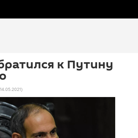
братился к Путину
ю
 14.05.2021
)