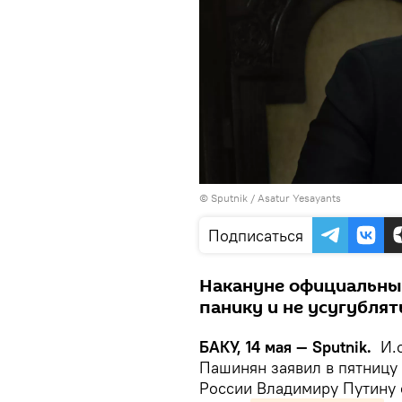
© Sputnik / Asatur Yesayants
Подписаться
Накануне официальный
панику и не усугублят
БАКУ, 14 мая — Sputnik.
И.о
Пашинян заявил в пятницу 
России Владимиру Путину 