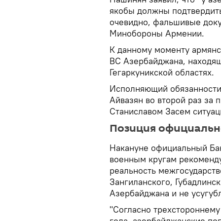
якобы должны подтвердить
очевидно, фальшивые доку
Минобороны Армении.
К данному моменту армянс
ВС Азербайджана, находящ
Гегаркуникской областях.
Исполняющий обязанности
Айвазян во второй раз за 
Станиславом Засем ситуац
Позиция официальн
Накануне официальный Бак
военным кругам рекомендуе
реальность межгосударств
Зангиланского, Губадлинс
Азербайджана и не усугуб
"Согласно трехстороннему
года, азербайджанские по