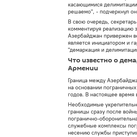
касающимися делимитации 
решаемо", - подчеркнул он
В свою очередь, секретар
комментируя реализацию за
Азербайджан привержен вс
является инициатором и га
"демаркация и делимитация
Что известно о дем
Армении
Граница между Азербайджа
на основании пограничных 
годов. В настоящее время
Необходимые укрепительны
границы сразу после войны
погранично-оборонительна
служебные комплексы погр
несению службы приступил