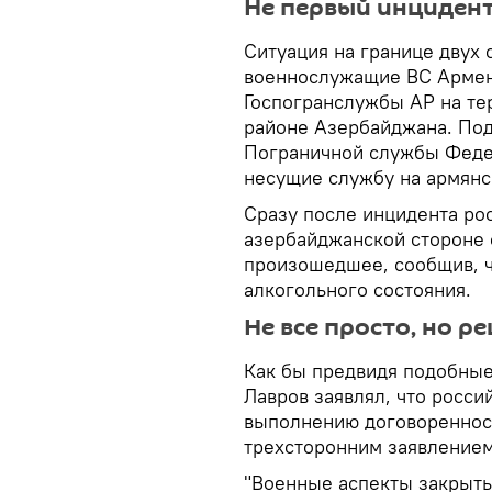
Не первый инциден
Ситуация на границе двух с
военнослужащие ВС Армен
Госпогранслужбы АР на те
районе Азербайджана. Под
Пограничной службы Феде
несущие службу на армянс
Сразу после инцидента ро
азербайджанской стороне 
произошедшее, сообщив, ч
алкогольного состояния.
Не все просто, но р
Как бы предвидя подобные 
Лавров заявлял, что росс
выполнению договоренност
трехсторонним заявлением
"Военные аспекты закрыты