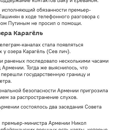
поддержание контактов Баку и Ереваном.
о исполняющий обязанности премьер-
ашинян в ходе телефонного разговора с
ом Путиным не просил о помощи.
зера Карагёль
телеграм-каналах стала появляться
 у озера Карагёль (Сев лич).
и раненых последовало несколькими часами
 Армении. Тогда же выяснилось, что
перешли государственную границу и
етра.
ональной безопасности Армении пригрозила
ием за распространение слухов.
Армении состоялось два заседания Совета
 премьер-министра Армении Никол
зербайджанских военных есть карты, которые