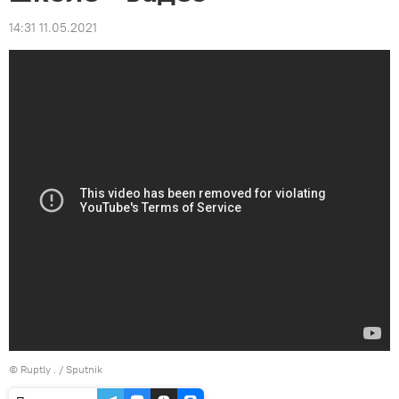
14:31 11.05.2021
©
Ruptly
. / Sputnik