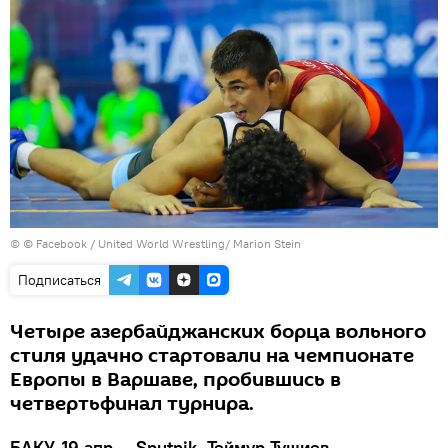
©
© Facebook / United World Wrestling/ Marion Stein
Подписаться
Четыре азербайджанских борца вольного
стиля удачно стартовали на чемпионате
Европы в Варшаве, пробившись в
четвертьфинал турнира.
БАКУ, 19 апр — Sputnik, Теймур Тушиев.