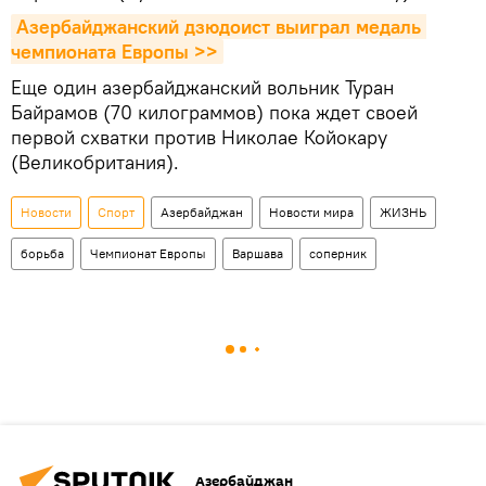
Азербайджанский дзюдоист выиграл медаль 
чемпионата Европы >>
Еще один азербайджанский вольник Туран
Байрамов (70 килограммов) пока ждет своей
первой схватки против Николае Койокару
(Великобритания).
Новости
Спорт
Азербайджан
Новости мира
ЖИЗНЬ
борьба
Чемпионат Европы
Варшава
соперник
Азербайджан