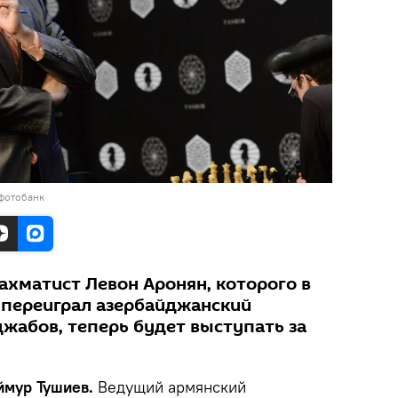
 фотобанк
хматист Левон Аронян, которого в
 переиграл азербайджанский
жабов, теперь будет выступать за
еймур Тушиев.
Ведущий армянский