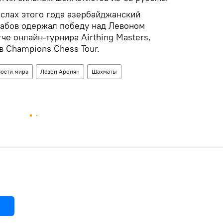
ислах этого года азербайджанский
абов одержал победу над Левоном
е онлайн-турнира Airthing Masters,
в Champions Chess Tour.
ости мира
Левон Аронян
Шахматы