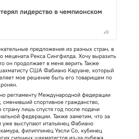
терял лидерство в чемпионском
екательные предложения из разных стран, в
го мецената Рекса Сингфилда. Хочу выразить
что он продолжает в меня верить Также
шахматисту США Фабиано Каруане, который
еляет мое решение быть его товарищем по
Аронян.
асно регламенту Международной федерации
, сменивший спортивное гражданство,
 страну лишь спустя год после подачи
нальной федерации. Также заметим, что за
 уже выступают итальянец Фабиано
акамура, филиппинец Уэсли Со, кубинец
угих сильных шахматистов из-за рубежа.