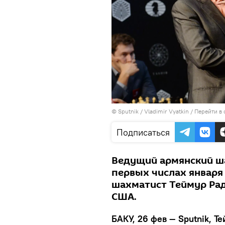
© Sputnik / Vladimir Vyatkin
/
Перейти в
Подписаться
Ведущий армянский ша
первых числах января
шахматист Теймур Рад
США.
БАКУ, 26 фев — Sputnik, Т