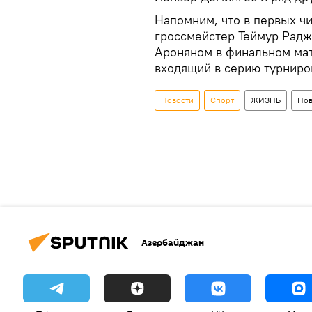
Напомним, что в первых ч
гроссмейстер Теймур Радж
Ароняном в финальном матч
входящий в серию турниро
Новости
Спорт
ЖИЗНЬ
Нов
Азербайджан