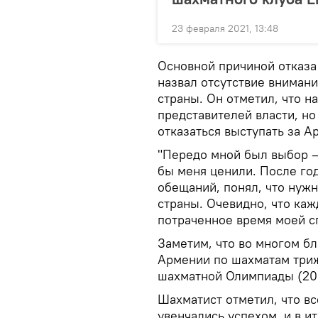
23 февраля 2021, 13:48
Основной причиной отказа
назвал отсутствие внимани
страны. Он отметил, что н
представителей власти, но
отказаться выступать за А
"Передо мной был выбор –
бы меня ценили. После го
обещаний, понял, что нуж
страны. Очевидно, что ка
потраченное время моей сп
Заметим, что во многом б
Армении по шахматам три
шахматной Олимпиады (200
Шахматист отметил, что в
увенчались успехом, и в и