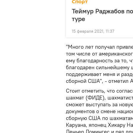
Спорт
Теймур Раджабов по
туре
15 февраля 2021, 11:37
"Много лет получал привл
том числе от американско
ему благодарность за то, 
благодарен сильнейшему 
поддерживает меня и разд
сборной США", - отметил 
Стоит отметить, что согл
шахмат (ФИДЕ), шахматист
сможет выступать за новую
документов о смене нацио
сборную США по шахматам
Каруана, японец Хикару Н
Леньер Домингес и ряд др