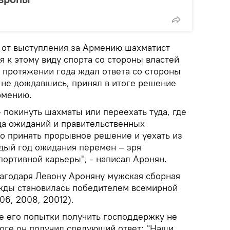
 от выступления за Армению шахматист
я к этому виду спорта со стороны властей
а протяжении года ждал ответа со стороны
 не дождавшись, принял в итоге решение
рмению.
 покинуть шахматы или переехать туда, где
да ожиданий и правительственных
но принять прорывное решение и уехать из
ждый год ожидания перемен – зря
ортивной карьеры", - написал Аронян.
лагодаря Левону Ароняну мужская сборная
жды становилась победителем всемирной
6, 2008, 20012).
се его попытки получить господдержку не
тоге он получил следующий ответ: "Наши