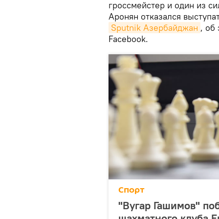
гроссмейстер и один из с
Аронян отказался выступа
Sputnik Азербайджан
, об
Facebook.
Спорт
"Вугар Гашимов" по
шахматного клуба 