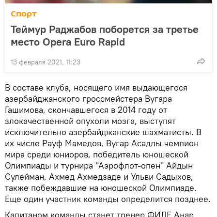
Спорт
Теймур Раджабов поборется за третье
место Opera Euro Rapid
13 февраля 2021, 11:23
В составе клуба, носящего имя выдающегося
азербайджанского гроссмейстера Вугара
Гашимова, скончавшегося в 2014 году от
злокачественной опухоли мозга, выступят
исключительно азербайджанские шахматисты. В
их числе Рауф Мамедов, Вугар Асадлы чемпион
мира среди юниоров, победитель юношеской
Олимпиады и турнира "Аэрофлот-опен" Айдын
Сулейман, Ахмед Ахмедзаде и Ульви Садыхов,
также побеждавшие на юношеской Олимпиаде.
Еще один участник команды определится позднее.
Капитаном команды станет тренер ФИДЕ Анар