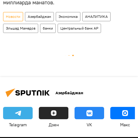
миллиарда манатов.
Новости
Азербайджан
Экономика
АНАЛИТИКА
Эльшад Мамедов
банки
Центральный банк АР
Азербайджан
Telegram
Дзен
VK
Макс