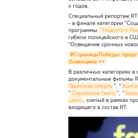
х годов.
Специальный репортаж RT
- в финале категории "Со
программы
"Новости с Ри
гибели полицейского в СШ
"Освещение срочных новос
#СтраницыПобеды: предст
Освенцима >>
В различных категориях в 
документальные фильмы R
Одинокая смерть
", "
Конго
"
Сирийское танго
", "
Кока
Label
, снятый в рамках про
входящего в состав RT.