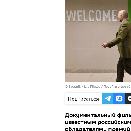
© Sputnik / Ilya Pitalev
/
Перейти в фотоб
Подписаться
Документальный фильм
известным российским
обладателями премий 