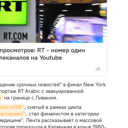
просмотров: RT - номер один
леканалов на Youtube
щение срочных новостей" в финал New York
портаж RT Arabic с эвакуированной
ы
на границе с Ливаном.
Элиста'88"
, снятый в рамках цикла
асовским"
, стал финалистом в категории
едицине". Лента рассказывает о массовой
торая произошла в Калмыкии в конце 1980-