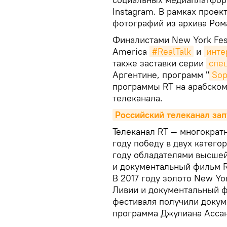
Instagram. В рамках прое
фотографий из архива Ром
Финалистами New York Fes
America
#RealTalk
и
инте
также заставки серии
спе
Аргентине, программ "
Sop
программы RT на арабском
телеканала.
Российский телеканал за
Телеканал RT — многократн
году победу в двух катего
году обладателями высшей
и документальный фильм R
В 2017 году золото New Yo
Ливии и документальный ф
фестиваля получили докум
программа Джулиана Ассан