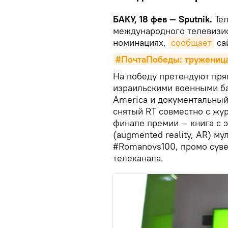
БАКУ, 18 фев — Sputnik.
Тел
международного телевизион
номинациях,
сообщает
сай
#ПочтаПобеды: труженица
На победу претендуют пря
израильскими военными ба
America и документальны
снятый RT совместно с жу
финале премии — книга с 
(augmented reality, AR) м
#Romanovs100, промо суве
телеканала.