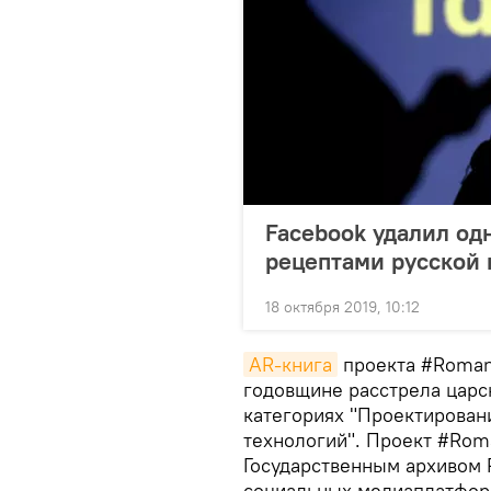
Facebook удалил одн
рецептами русской 
18 октября 2019, 10:12
AR-книга
проекта #Roman
годовщине расстрела царс
категориях "Проектирован
технологий". Проект #Rom
Государственным архивом 
социальных медиаплатформа