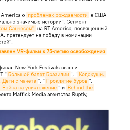
 America о
проблемах рождаемости
в США
циально значимые истории". Сегмент
ком Санчесом"
на RT America, посвященный
А, претендует на победу в номинации
тей".
авлен VR-фильм к 75-летию освобождения 
финал New York Festivals вышли
T "
Большой балет Бразилии
", "
Кодокуши. 
. Дети с мачете
", "
Проклятие буров
",
. Война на уничтожение
" и
Behind the 
екта Maffick Media агентства Ruptly,