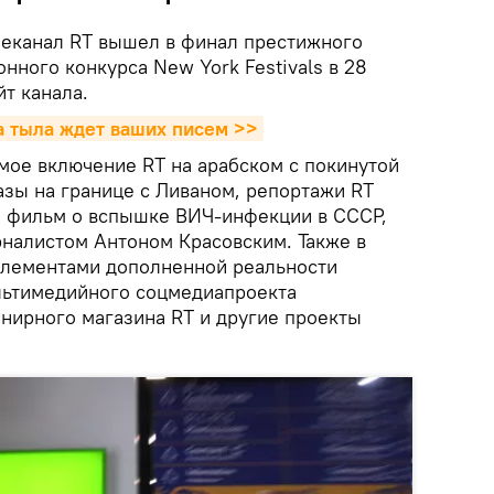
еканал RT вышел в финал престижного
ного конкурса New York Festivals в 28
т канала.
 тыла ждет ваших писем >>
мое включение RT на арабском с покинутой
зы на границе с Ливаном, репортажи RT
й фильм о вспышке ВИЧ-инфекции в СССР,
рналистом Антоном Красовским. Также в
элементами дополненной реальности
ультимедийного соцмедиапроекта
нирного магазина RT и другие проекты