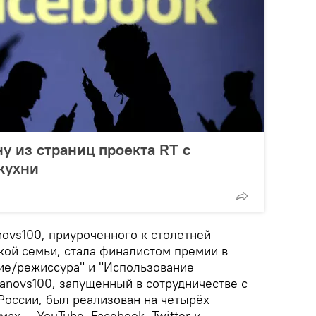
у из страниц проекта RT с
кухни
ovs100, приуроченного к столетней
кой семьи, стала финалистом премии в
ие/режиссура" и "Использование
anovs100, запущенный в сотрудничестве с
России, был реализован на четырёх
х — YouTube, Facebook, Twitter и