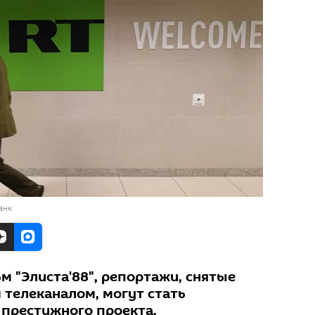
анк
 "Элиста'88", репортажи, снятые
 телеканалом, могут стать
престижного проекта.