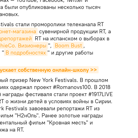
кта были опубликованы несколько тысяч
ановых.
tivals стали проморолики телеканала RT
рнет-магазина
сувенирной продукции RT, а
црепортажей
RT на испанском о выборах в
hieCo. Визионеры
",
Boom Bust
,
 "
В подробностях
" и другие работы
пускает собственную онлайн-школу >>
ый призер New York Festivals. В прошлом
риях одержал проект #Romanovs100. В 2018
 награды фестиваля стали проект #1917LIVE
T о жизни детей в условиях войны в Сирии.
rk Festivals завоевали репортажи RT из
ильм "H2нОль". Ранее золотые награды
ентальный фильм "Кровная месть" и
жа на RT.