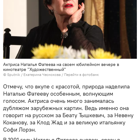
Актриса Наталья Фатеева на своем юбилейном вечере в
кинотеатре "Художественный"
© Sputnik / Екатерина Чеснокова
/
Перейти в фотобанк
Отмечу, что вкупе с красотой, природа наделила
Наталью Фатееву особенным, волнующим
голосом. Актриса очень много занималась
дубляжом зарубежных картин. Ведь именно она
говорит на русском за Беату Тышкевич, за Невену
Коканову, за Клод Жад и за великую итальянку
Софи Лорэн.
В 1991 году Наталья Фатеева снялась сразу в