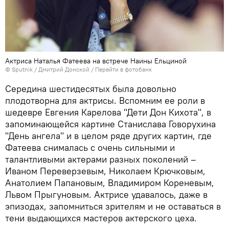
Актриса Наталья Фатеева на встрече Наины Ельциной
© Sputnik / Дмитрий Донской
/
Перейти в фотобанк
Середина шестидесятых была довольно
плодотворна для актрисы. Вспомним ее роли в
шедевре Евгения Карелова "Дети Дон Кихота", в
запоминающейся картине Станислава Говорухина
"День ангела" и в целом ряде других картин, где
Фатеева снималась с очень сильными и
талантливыми актерами разных поколений –
Иваном Переверзевым, Николаем Крючковым,
Анатолием Папановым, Владимиром Кореневым,
Львом Прыгуновым. Актрисе удавалось, даже в
эпизодах, запомниться зрителям и не оставаться в
тени выдающихся мастеров актерского цеха.