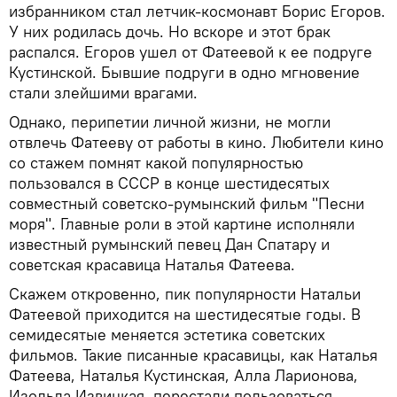
избранником стал летчик-космонавт Борис Егоров.
У них родилась дочь. Но вскоре и этот брак
распался. Егоров ушел от Фатеевой к ее подруге
Кустинской. Бывшие подруги в одно мгновение
стали злейшими врагами.
Однако, перипетии личной жизни, не могли
отвлечь Фатееву от работы в кино. Любители кино
со стажем помнят какой популярностью
пользовался в СССР в конце шестидесятых
совместный советско-румынский фильм "Песни
моря". Главные роли в этой картине исполняли
известный румынский певец Дан Спатару и
советская красавица Наталья Фатеева.
Скажем откровенно, пик популярности Натальи
Фатеевой приходится на шестидесятые годы. В
семидесятые меняется эстетика советских
фильмов. Такие писанные красавицы, как Наталья
Фатеева, Наталья Кустинская, Алла Ларионова,
Изольда Извицкая, перестали пользоваться