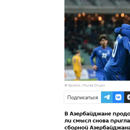
©
Sputnik / Murad Orujov
Подписаться
В Азербайджане продо
ли смысл снова пригла
сборной Азербайджана