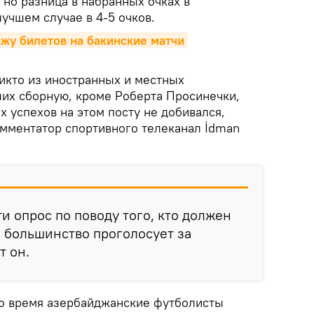
 но разница в набранных очках в
лучшем случае в 4-5 очков.
у билетов на бакинские матчи 
никто из иностранных и местных
ших сборную, кроме Роберта Просинечки,
 успехов на этом посту не добивался,
омментатор спортивного телеканал İdman
и опрос по поводу того, кто должен
, большинство проголосует за
т он.
его время азербайджанские футболисты